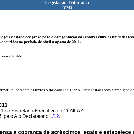
Legislação Tributária
ICMS
egais e estabelece prazo para a compensação dos valores entre as unidades fede
corridas no período de abril a agosto de 2011.
tíveis - SCANC
mativo. Somente os textos publicados no Diário Oficial estão aptos à produção de 
011
/11 do Secretário-Executivo do CONFAZ.
5, pelo Ato Declaratório
1/12
.
ensa a cobrança de acréscimos legais e estabelece 