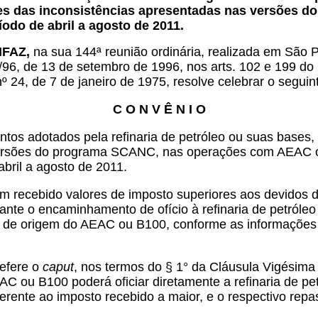
es das inconsistências apresentadas nas versões 
odo de abril a agosto de 2011.
NFAZ,
na sua 144ª reunião ordinária, realizada em São 
/96, de 13 de setembro de 1996, nos arts. 102 e 199 do 
 24, de 7 de janeiro de 1975, resolve celebrar o seguin
C O N V Ê N I O
os adotados pela refinaria de petróleo ou suas bases, 
versões do programa SCANC, nas operações com AEAC o
abril a agosto de 2011.
 recebido valores de imposto superiores aos devidos de
ante o encaminhamento de ofício à refinaria de petróle
da de origem do AEAC ou B100, conforme as informaçõe
refere o
caput
,
nos termos do § 1° da Cláusula Vigésima
AC ou B100 poderá oficiar diretamente a refinaria de p
erente ao imposto recebido a maior, e o respectivo rep