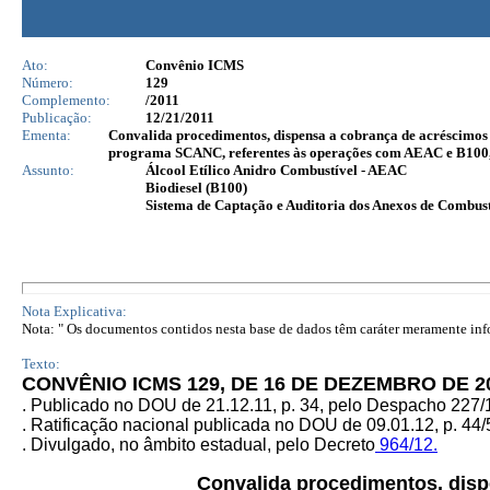
Ato:
Convênio ICMS
Número:
129
Complemento:
/2011
Publicação:
12/21/2011
Ementa:
Convalida procedimentos, dispensa a cobrança de acréscimos l
programa SCANC, referentes às operações com AEAC e B100, o
Assunto:
Álcool Etílico Anidro Combustível - AEAC
Biodiesel (B100)
Sistema de Captação e Auditoria dos Anexos de Combus
Nota Explicativa:
Nota: " Os documentos contidos nesta base de dados têm caráter meramente infor
Texto:
CONVÊNIO ICMS 129, DE 16 DE DEZEMBRO DE 2
. Publicado no DOU de 21.12.11, p. 34, pelo Despacho 227
. Ratificação nacional publicada no DOU de 09.01.12, p. 44/
. Divulgado, no âmbito estadual, pelo Decreto
964/12.
Convalida procedimentos, disp