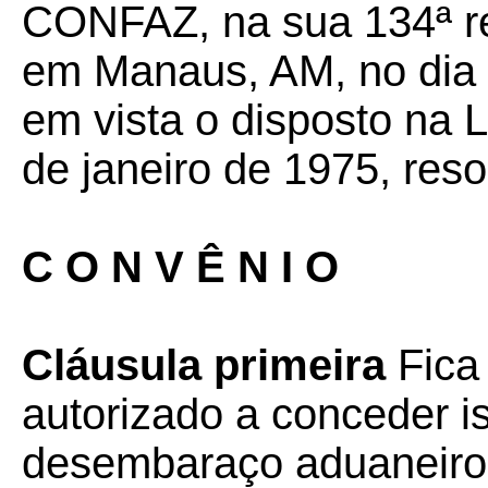
CONFAZ, na sua 134ª reu
em Manaus, AM, no dia 
em vista o disposto na 
de janeiro de 1975, reso
C O N V Ê N I O
Cláusula primeira
Fica
autorizado a conceder 
desembaraço aduaneiro 