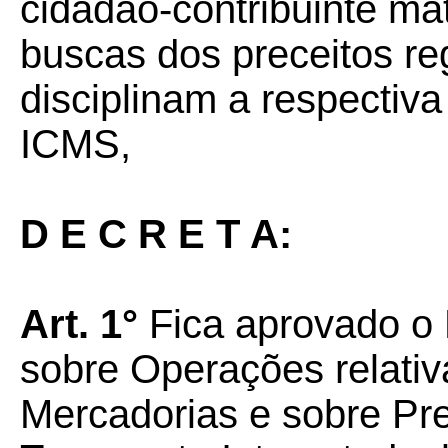
cidadão-contribuinte ma
buscas dos preceitos r
disciplinam a respectiva
ICMS,
D E C R E T A:
Art. 1°
Fica aprovado o
sobre Operações relativ
Mercadorias e sobre Pr