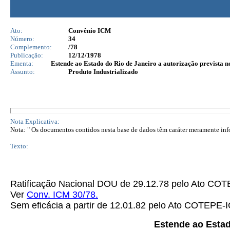
Ato:
Convênio ICM
Número:
34
Complemento:
/78
Publicação:
12/12/1978
Ementa:
Estende ao Estado do Rio de Janeiro a autorização prevista 
Assunto:
Produto Industrializado
Nota Explicativa:
Nota: " Os documentos contidos nesta base de dados têm caráter meramente infor
Texto:
Ratificação Nacional DOU de 29.12.78 pelo Ato C
Ver
Conv. ICM 30/78.
Sem eficácia a partir de 12.01.82 pelo Ato COTEPE-
Estende ao Estad