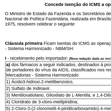
Concede isenção do ICMS a op
O Ministro de Estado da Fazenda e os Secretários d
Nacional de Política Fazendária, realizada em Brasíl
1975, resolvem celebrar o seguinte
Cláusula primeira
Ficam isentas do ICMS as operaçõ
- Sistema Harmonizado - NBM/SH:
I
- recebimento pelo importador:
(Nova redação dada ao inci
a)
dos fármacos a seguir indicados, destinados à 
de portadores do vírus da AIDS, classificados nos r
Mercadorias - Sistema Harmonizado
1) Ácido3-hidroxi-2-metilbenzoico,
2) Sulfato de Indinavir,
3) Mentiloxatiolano, Glioxilato de L-Mentila, e 1,4-Dit
4) Cloridrato de 3-cloro-metilpiridina,
5) 2-Cloro-3-(2-clorometil-4-piridilcarboxamido)-4-meti