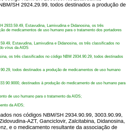
go NBM/SH 2924.29.99, todos destinados a produção de
 2933.59.49, Estavudina, Lamivudina e Didanosina, os três
ução de medicamentos de uso humano para o tratamento dos portadores
9.49, Estavudina, Lamivudina e Didanosina, os três classificados no
do vírus da AIDS
ina, os três classificados no código NBM 2934.90.29, todos destinados
4.90.29, todos destinados a produção de medicamentos de uso humano
 2933.90.9000, destinados à produção do medicamento de uso humano para
mento de uso humano para o tratamento da AIDS;
mento da AIDS;
icados nos códigos NBM/SH 2934.90.99, 3003.90.99,
idovudina-AZT, Ganciclovir, Zalcitabina, Didanosina,
irenz, e o medicamento resultante da associação de