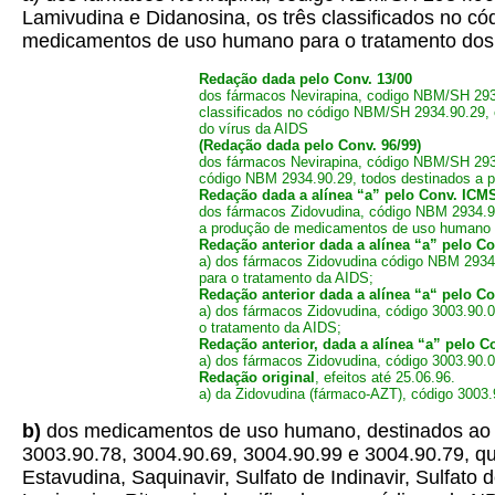
Lamivudina e Didanosina, os três classificados no c
medicamentos de uso humano para o tratamento dos 
Redação dada pelo Conv. 13/00
dos fármacos Nevirapina, codigo NBM/SH 2934
classificados no código NBM/SH 2934.90.29, 
do vírus da AIDS
(Redação dada pelo Conv. 96/99)
dos fármacos Nevirapina, código NBM/SH 2934
código NBM 2934.90.29, todos destinados a 
Redação dada a alínea “a” pelo Conv. ICMS 4
dos fármacos Zidovudina, código NBM 2934.90
a produção de medicamentos de uso humano pa
Redação anterior dada a alínea “a” pelo Con
a) dos fármacos Zidovudina código NBM 2934
para o tratamento da AIDS;
Redação anterior dada a alínea “a“ pelo Con
a) dos fármacos Zidovudina, código 3003.90.
o tratamento da AIDS;
Redação anterior, dada a alínea “a” pelo Co
a) dos fármacos Zidovudina, código 3003.90.
Redação original
, efeitos até 25.06.96.
a) da Zidovudina (fármaco-AZT), código 3003
b)
dos medicamentos de uso humano, destinados ao tr
3003.90.78, 3004.90.69, 3004.90.99 e 3004.90.79, que
Estavudina, Saquinavir, Sulfato de Indinavir, Sulfato