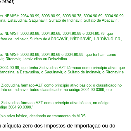
.141/01)
gos NBM/SH 2934.90.99, 3003.90.99, 3003.90.78, 3004.90.69, 3004.90.99
a, Estavudina, Saquinavir, Sulfato de Indinavir, Sulfato de Abacavir,.
igos NBM/SH 3003.90.99, 3004.90.69
,
3004.90.99
e 3004.90.79, que
bacavir, Ritonavir, Lamivudina,
ato de Indinavir, Sulfato de A
igos NBM/SH 3003.90.99, 3004.90.69 e 3004.90.99, que tenham como
ir, Ritonavir, Lamivudina ou Delavirdina
.
3004.90.99, que tenha Zidovudina-AZT fármaco como princípio ativo, que
nosina, a Estavudina, o Saquinavir, o Sulfato de Indinavir, o Ritonavir e
Zidovudina fármaco-AZT como princípio ativo básico; o classificado no
fato de Indinavir, todos classificados no código 3004.90.0399; e o
 Zidovudina fármaco-AZT como princípio ativo básico, no código
ódigo 3004.90.0399."
io ativo básico, destinado ao tratamento da AIDS.
ou alíquota zero dos Impostos de Importação ou do