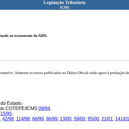
Legislação Tributária
ICMS
nado ao tratamento da AIDS.
mativo. Somente os textos publicados no Diário Oficial estão aptos à produção de 
 do Estado.
lo Ato COTEPE/ICMS
09/94
.
e
15/95
.
,
42/98
,
114/98
,
66/99
,
96/99
,
13/00
,
59/00,
95/00
,
21/01,
141/0