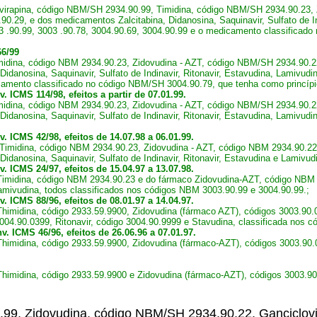
virapina, código NBM/SH 2934.90.99, Timidina, código NBM/SH 2934.90.23, 
29, e dos medicamentos Zalcitabina, Didanosina, Saquinavir, Sulfato de Indi
 .90.99, 3003 .90.78, 3004.90.69, 3004.90.99 e o medicamento classificado
66/99
imidina, código NBM 2934.90.23, Zidovudina - AZT, código NBM/SH 2934.90.
idanosina, Saquinavir, Sulfato de Indinavir, Ritonavir, Estavudina, Lamivudin
amento classificado no código NBM/SH 3004.90.79, que tenha como princípio
v.
ICMS 114/98
,
efeitos a partir de 07.01.99.
imidina, código NBM 2934.90.23, Zidovudina - AZT, código NBM/SH 2934.90.
idanosina, Saquinavir, Sulfato de Indinavir, Ritonavir, Estavudina, Lamivud
. ICMS 42/98, efeitos de 14.07.98 a 06.01.99.
s Timidina, código NBM 2934.90.23, Zidovudina - AZT, código NBM 2934.90.2
Didanosina, Saquinavir, Sulfato de Indinavir, Ritonavir, Estavudina e Lamivu
. ICMS 24/97, efeitos de 15.04.97 a 13.07.98.
s Timidina, código NBM 2934.90.23 e do fármaco Zidovudina-AZT, código NBM 
 Lamivudina, todos classificados nos códigos NBM 3003.90.99 e 3004.90.99.;
. ICMS 88/96, efeitos de 08.01.97 a 14.04.97.
Thimidina, código 2933.59.9900, Zidovudina (fármaco AZT), códigos 3003.90.0
 3004.90.0399, Ritonavir, código 3004.90.9999 e Stavudina, classificada nos 
v. ICMS 46/96, efeitos de 26.06.96 a 07.01.97.
 Thimidina, código 2933.59.9900, Zidovudina (fármaco-AZT), códigos 3003.90.
 Thimidina, código 2933.59.9900 e Zidovudina (fármaco-AZT), códigos 3003.9
.99, Zidovudina, código NBM/SH 2934.90.22, Ganciclov