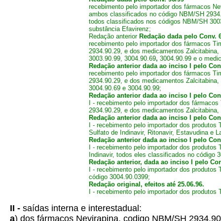
recebimento pelo importador dos fármacos Ne
ambos classificados no código NBM/SH 2934.90.
todos classificados nos códigos NBM/SH 3003
substância Efavirenz;
Redação anterior
Redação dada pelo Conv. 
recebimento pelo importador dos fármacos T
2934.90.29, e dos medicamentos Zalcitabina, D
3003.90.99, 3004.90.69
,
3004.90.99 e o medic
Redação anterior dada ao inciso I pelo Con
recebimento pelo importador dos fármacos T
2934.90.29, e dos medicamentos Zalcitabina, D
3004.90.69 e 3004.90.99;
Redação anterior dada ao inciso I pelo Conv
I - recebimento pelo importador dos fármaco
2934.90.29, e dos medicamentos Zalcitabina, 
Redação anterior dada ao inciso I pelo Conv
I - recebimento pelo importador dos produto
Sulfato de Indinavir, Ritonavir, Estavudina e
Redação anterior dada ao inciso I pelo Conv
I - recebimento pelo importador dos produtos 
Indinavir, todos eles classificados no código
Redação anterior, dada ao inciso I pelo Con
I - recebimento pelo importador dos produtos
código 3004.90.0399;
Redação original, efeitos até 25.06.96.
I - recebimento pelo importador dos produtos
II -
saídas interna e interestadual:
a
) dos fármacos Nevirapina, codigo NBM/SH 2934.90