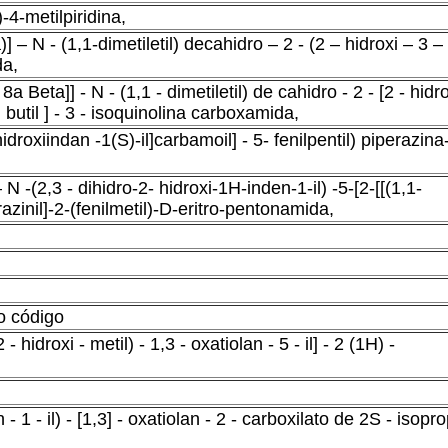
-4-metilpiridina,
– N - (1,1-dimetiletil) decahidro – 2 - (2 – hidroxi – 3 –
da,
a Beta]] - N - (1,1 - dimetiletil) de cahidro - 2 - [2 - hidro
o) butil ] - 3 - isoquinolina carboxamida,
hidroxiindan -1(S)-il]carbamoil] - 5- fenilpentil) piperazina
N -(2,3 - dihidro-2- hidroxi-1H-inden-1-il) -5-[2-[[(1,1-
erazinil]-2-(fenilmetil)-D-eritro-pentonamida,
o código
 hidroxi - metil) - 1,3 - oxatiolan - 5 - il] - 2 (1H) -
- 1 - il) - [1,3] - oxatiolan - 2 - carboxilato de 2S - isoprop