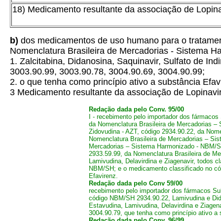
18) Medicamento resultante da associação de Lopinav
b)
dos medicamentos de uso humano para o tratamento 
Nomenclatura Brasileira de Mercadorias - Sistema 
1. Zalcitabina, Didanosina, Saquinavir, Sulfato de Ind
3003.90.99, 3003.90.78, 3004.90.69, 3004.90.99;
2. o que tenha como princípio ativo a substância Ef
3 Medicamento resultante da associação de Lopinavir
Redação dada pelo Conv. 95/00
I - recebimento pelo importador dos fármacos
da Nomenclatura Brasileira de Mercadorias –
Zidovudina - AZT, código 2934.90.22, da Nom
Nomenclatura Brasileira de Mercadorias – Sis
Mercadorias – Sistema Harmonizado - NBM/SH;
2933.59.99, da Nomenclatura Brasileira de Me
Lamivudina, Delavirdina e Ziagenavir, todos 
NBM/SH; e o medicamento classificado no cód
Efavirenz.
Redação dada pelo Conv 59/00
recebimento pelo importador dos fármacos Su
código NBM/SH 2934.90.22, Lamivudina e Didon
Estavudina, Lamivudina, Delavirdina e Ziage
3004.90.79, que tenha como princípio ativo a 
Redação dada pelo Conv. 96/99