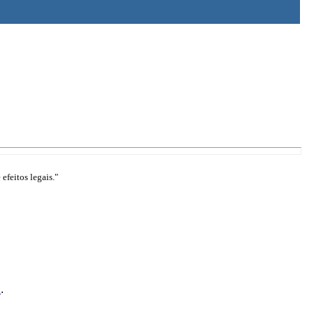
efeitos legais."
1
.