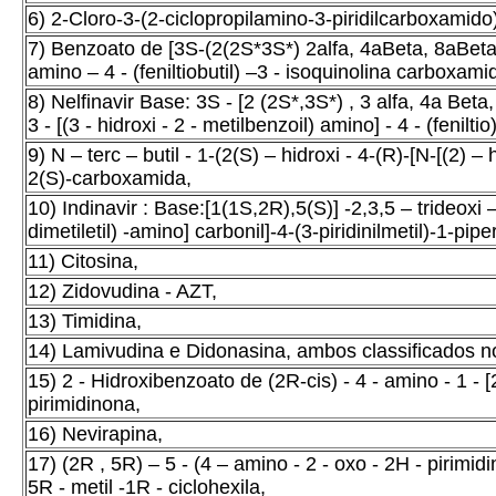
6) 2-Cloro-3-(2-ciclopropilamino-3-piridilcarboxamido)
7) Benzoato de [3S-(2(2S*3S*) 2alfa, 4aBeta, 8aBeta)] 
amino – 4 - (feniltiobutil) –3 - isoquinolina carboxami
8) Nelfinavir Base: 3S - [2 (2S*,3S*) , 3 alfa, 4a Beta, 8
3 - [(3 - hidroxi - 2 - metilbenzoil) amino] - 4 - (fenilti
9) N – terc – butil - 1-(2(S) – hidroxi - 4-(R)-[N-[(2) – 
2(S)-carboxamida,
10) Indinavir : Base:[1(1S,2R),5(S)] -2,3,5 – trideoxi – 
dimetiletil) -amino] carbonil]-4-(3-piridinilmetil)-1-pip
11) Citosina,
12) Zidovudina - AZT,
13) Timidina,
14) Lamivudina e Didonasina, ambos classificados n
15) 2 - Hidroxibenzoato de (2R-cis) - 4 - amino - 1 - [2 -
pirimidinona,
16) Nevirapina,
17) (2R , 5R) – 5 - (4 – amino - 2 - oxo - 2H - pirimidin 
5R - metil -1R - ciclohexila,