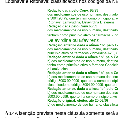
Lopinavir e Ritonavir, classificados nos códigos da
Redação dada pelo Conv. 96/99
dos medicamentos de uso humano, destinados 
e 3004.90.79, que tenham como princípio ativo 
Ritonavir, Lamivudina, Delavirdina Efavirenz
Redação dada pelo Conv.66/99
dos medicamentos de uso humano, destinados 
tenham como princípio ativo os fármacos Zidov
Delavirdina ou Efavirenz
Redaçãio anterior dada a alínea “b” pelo Co
dos medicamentos de uso humano, destinados
princípio ativo os fármacos Zidovudina-AZT, Ga
Redação anterior dada a alínea “b” pelo Con
b) dos medicamentos de uso humano, destinad
tenha como princípio ativo o fármaco Ganciclo
a Lamivudina.
Redação anterior dada a alínea “b” pelo Con
b) dos medicamentos de uso humano destinados
código 3003.90.9999, que tenha como princípio 
classificado no código 3004.90.9999, que tenha
Redação anterior, dada a alínea “b” pelo Co
b) dos medicamentos de uso humano destinado
3003.90.9999, que tenha como princípio ativo 
Redação original, efeitos até 25.06.96
b) do medicamento de uso humano, classifica
§ 1º A isenção prevista nesta cláusula somente será 