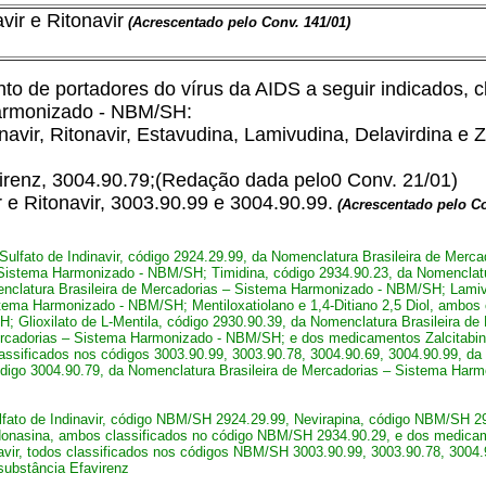
ir e Ritonavir
(Acrescentado pelo Conv. 141/01)
de portadores do vírus da AIDS a seguir indicados, cl
Harmonizado - NBM/SH:
inavir, Ritonavir, Estavudina, Lamivudina, Delavirdina e 
avirenz, 3004.90.79;(Redação dada pelo0 Conv. 21/01)
 e Ritonavir, 3003.90.99 e 3004.90.99.
(Acrescentado pelo Co
 Sulfato de Indinavir, código 2924.29.99, da Nomenclatura Brasileira de Mer
 Sistema Harmonizado - NBM/SH; Timidina, código 2934.90.23, da Nomenclat
enclatura Brasileira de Mercadorias – Sistema Harmonizado - NBM/SH; Lamiv
tema Harmonizado - NBM/SH; Mentiloxatiolano e 1,4-Ditiano 2,5 Diol, ambos c
 Glioxilato de L-Mentila, código 2930.90.39, da Nomenclatura Brasileira d
rcadorias – Sistema Harmonizado - NBM/SH; e dos medicamentos Zalcitabina, D
classificados nos códigos 3003.90.99, 3003.90.78, 3004.90.69, 3004.90.99, d
igo 3004.90.79, da Nomenclatura Brasileira de Mercadorias – Sistema Harm
lfato de Indinavir, código NBM/SH 2924.29.99, Nevirapina, código NBM/SH 2
asina, ambos classificados no código NBM/SH 2934.90.29, e dos medicamento
navir, todos classificados nos códigos NBM/SH 3003.90.99, 3003.90.78, 300
substância Efavirenz