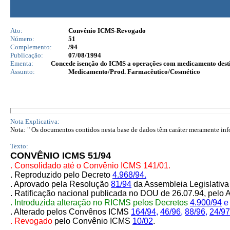
Ato:
Convênio ICMS-Revogado
Número:
51
Complemento:
/94
Publicação:
07/08/1994
Ementa:
Concede isenção do ICMS a operações com medicamento desti
Assunto:
Medicamento/Prod. Farmacêutico/Cosmético
Nota Explicativa:
Nota: " Os documentos contidos nesta base de dados têm caráter meramente infor
Texto:
CONVÊNIO ICMS 51/94
. Consolidado até o Convênio ICMS 141/01.
. Reproduzido pelo Decreto
4.968/94.
. Aprovado pela Resolução
81/94
da Assembleia Legislativa
. Ratificação nacional publicada no DOU de 26.07.94, pe
. Introduzida alteração no RICMS pelo
s
Decretos
4.900/94
. Alterado pelos Convênos ICMS
164/94
,
46/96
,
88/96
,
24/97
. Revogado
pelo Convênio ICMS
10/02
.