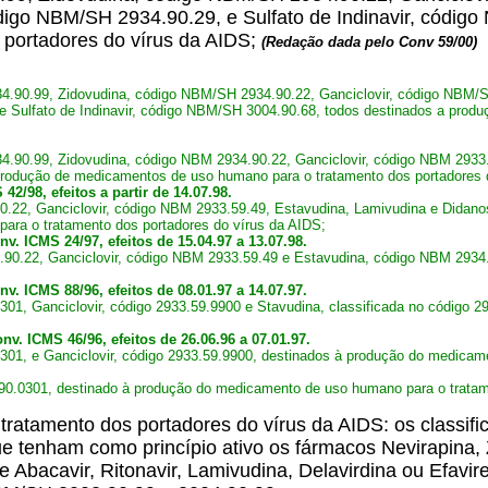
ódigo NBM/SH 2934.90.29, e Sulfato de Indinavir, códi
portadores do vírus da AIDS;
(Redação dada pelo Conv 59/00)
.90.99, Zidovudina, código NBM/SH 2934.90.22, Ganciclovir, código NBM/SH
e Sulfato de Indinavir, código NBM/SH 3004.90.68, todos destinados a prod
.90.99, Zidovudina, código NBM 2934.90.22, Ganciclovir, código NBM 2933.5
produção de medicamentos de uso humano para o tratamento dos portadores 
2/98, efeitos a partir de 14.07.98.
.22, Ganciclovir, código NBM 2933.59.49, Estavudina, Lamivudina e Didanos
ra o tratamento dos portadores do vírus da AIDS;
v. ICMS 24/97, efeitos de 15.04.97 a 13.07.98.
.90.22, Ganciclovir, código NBM 2933.59.49 e Estavudina, código NBM 293
v. ICMS 88/96, efeitos de 08.01.97 a 14.07.97.
0301, Ganciclovir, código 2933.59.9900 e Stavudina, classificada no código
nv. ICMS 46/96, efeitos de 26.06.96 a 07.01.97.
0301, e Ganciclovir, código 2933.59.9900, destinados à produção do medica
.90.0301, destinado à produção do medicamento de uso humano para o trata
atamento dos portadores do vírus da AIDS: os classif
 tenham como princípio ativo os fármacos Nevirapina, Z
 de Abacavir, Ritonavir, Lamivudina, Delavirdina ou Efav