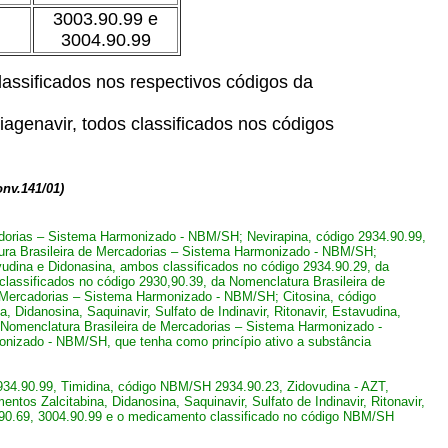
3003.90.99 e
3004.90.99
assificados nos respectivos códigos da
Ziagenavir, todos classificados nos códigos
nv.141/01)
cadorias – Sistema Harmonizado - NBM/SH; Nevirapina, código 2934.90.99,
ura Brasileira de Mercadorias – Sistema Harmonizado - NBM/SH;
udina e Didonasina, ambos classificados no código 2934.90.29, da
lassificados no código 2930,90.39, da Nomenclatura Brasileira de
e Mercadorias – Sistema Harmonizado - NBM/SH; Citosina, código
idanosina, Saquinavir, Sulfato de Indinavir, Ritonavir, Estavudina,
a Nomenclatura Brasileira de Mercadorias – Sistema Harmonizado -
onizado - NBM/SH, que tenha como princípio ativo a substância
934.90.99, Timidina, código NBM/SH 2934.90.23, Zidovudina - AZT,
s Zalcitabina, Didanosina, Saquinavir, Sulfato de Indinavir, Ritonavir,
4.90.69, 3004.90.99 e o medicamento classificado no código NBM/SH