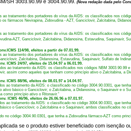
 NBM/SH 3003.90.99 e 3004.90.99.
(Nova redação dada pelo Conv
ao tratamento dos portadores do vírus da AIDS: os classificados nos códi
os fármacos Nevirapina, Zidovudina - AZT, Ganciclovir, Zalcitabina, Didanosin
ao tratamento dos portadores do vírus da AIDS: os classificados nos cód
udina-AZT, Ganciclovir, Zalcitabina, Didanosina, Estavudina, Saquinavir, Sulf
nv.ICMS 114/98, efeitos a partir de 07.01.99.
 ao tratamento dos portadores do vírus da AIDS: os classificados nos cód
nciclovir, Zalcitabina, Didanosina, Estavudina, Saquinavir, Sulfato de Indinav
v. ICMS 24/97, efeitos de 15.04.97 a 06.01.99.
os ao tratamento da AIDS: os classificados nos códigos NBM 3003.90.99 e 
vir, assim como aqueles que tenham como princípio ativo o Zalcitabina, a Dida
v. ICMS 88/96, efeitos de 08.01.97 a 14.04.97.
 ao tratamento da AIDS: o classificado no código 3004.90.0301, que tenha 
ativo básico o Ganciclovir; o Zalcitabina, a Didanosina, o Saquinavir e o Sul
 como princípio ativo o Ritonavir.”
nv. ICMS 46/96, efeitos de 26.06.96 a 07.01.97.
s ao tratamento da AIDS: o classificado no código 3004.90.0301, que tenha
básico o Ganciclovir, o Zalcitabina e o Saquinavir, ambos classificados no c
do no código 3004.90.0301, que tenha a Zidovudina fármaco-AZT como princíp
aplicada se o produto estiver beneficiado com isenção 