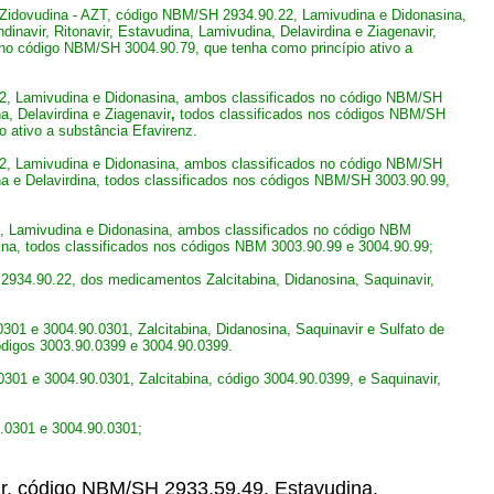
Zidovudina - AZT, código NBM/SH 2934.90.22, Lamivudina e Didonasina,
navir, Ritonavir, Estavudina, Lamivudina, Delavirdina e Ziagenavir,
 no código NBM/SH 3004.90.79, que tenha como princípio ativo a
22, Lamivudina e Didonasina, ambos classificados no código NBM/SH
a, Delavirdina
e Ziagenavir
,
todos classificados nos códigos NBM/SH
 ativo a substância Efavirenz.
22, Lamivudina e Didonasina, ambos classificados no código NBM/SH
ina e Delavirdina, todos classificados nos códigos NBM/SH 3003.90.99,
2, Lamivudina e Didonasina, ambos classificados no código NBM
dina, todos classificados nos códigos NBM 3003.90.99 e 3004.90.99;
2934.90.22, dos medicamentos Zalcitabina, Didanosina, Saquinavir,
301 e 3004.90.0301, Zalcitabina, Didanosina, Saquinavir e Sulfato de
códigos 3003.90.0399 e 3004.90.0399.
0301 e 3004.90.0301, Zalcitabina, código 3004.90.0399, e Saquinavir,
0.0301 e 3004.90.0301;
ir, código NBM/SH 2933.59.49, Estavudina,