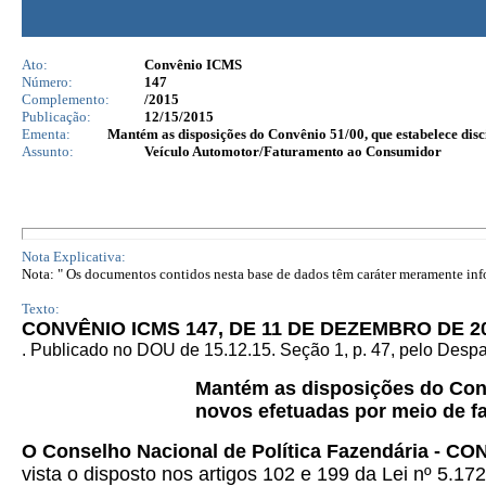
Ato:
Convênio ICMS
Número:
147
Complemento:
/2015
Publicação:
12/15/2015
Ementa:
Mantém as disposições do Convênio 51/00, que estabelece dis
Assunto:
Veículo Automotor/Faturamento ao Consumidor
Nota Explicativa:
Nota: " Os documentos contidos nesta base de dados têm caráter meramente infor
Texto:
CONVÊNIO ICMS 147, DE 11 DE DEZEMBRO DE 2
. Publicado no DOU de 15.12.15. Seção 1, p. 47, pelo Des
Mantém as disposições do Co
novos efetuadas por meio de f
O Conselho Nacional de Política Fazendária - CO
vista o disposto nos artigos 102 e 199 da Lei nº 5.17