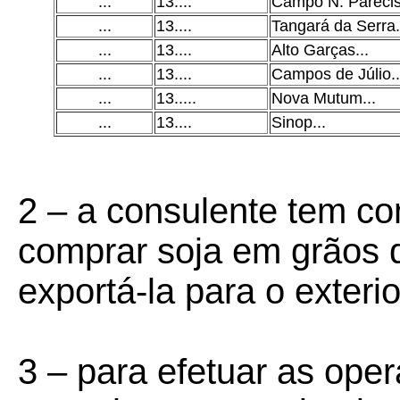
...
13....
Campo N. Pareci
...
13....
Tangará da Serra
.
...
13....
Alto Garças
...
...
13....
Campos de Júlio
..
...
13.....
Nova Mutum
...
...
13....
Sinop
...
2 – a consulente tem co
comprar soja em grãos 
exportá-la para o exterio
3 – para efetuar as ope