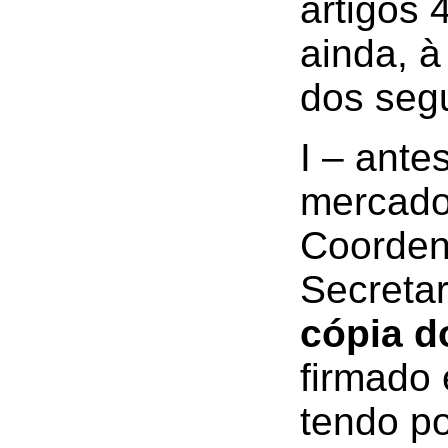
artigos 
ainda, à
dos seg
I – ante
mercado
Coorden
Secreta
cópia d
firmado 
tendo po