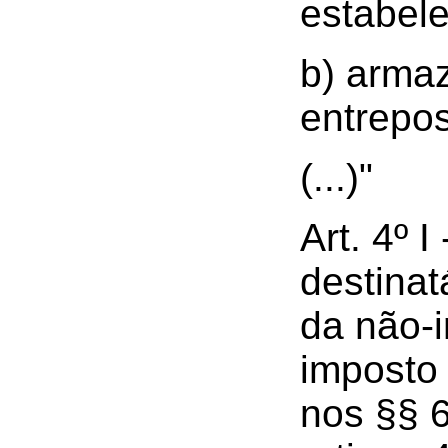
estabel
b) arma
entrepos
(...)"
Art. 4º 
destinat
da não-
imposto 
nos §§ 6