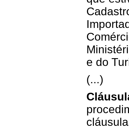
Cadastr
Importad
Comérci
Ministér
e do Tu
(...)
Cláusul
procedim
cláusula