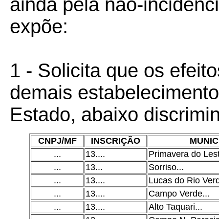
ainda pela não-incidênc
expõe:
1 - Solicita que os efei
demais estabelecimentos 
Estado, abaixo discrimi
CNPJ/MF
INSCRIÇÃO
MUNIC
...
13....
Primavera do Les
...
13...
Sorriso
...
...
13....
Lucas do Rio Ver
...
13....
Campo Verde
...
...
13....
Alto Taquari
...