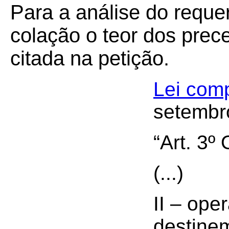
Para a análise do reque
colação o teor dos prece
citada na petição.
Lei com
setembr
“Art. 3º
(...)
II – ope
destinem