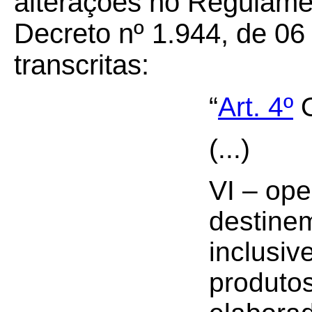
alterações no Regulame
Decreto nº 1.944, de 06
transcritas:
“
Art. 4º
O
(...)
VI – op
destinem
inclusiv
produtos