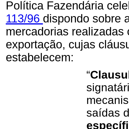
Política Fazendária cel
113/96
dispondo sobre 
mercadorias realizadas 
exportação, cujas cláus
estabelecem:
“
Clausu
signatár
mecanis
saídas 
específ