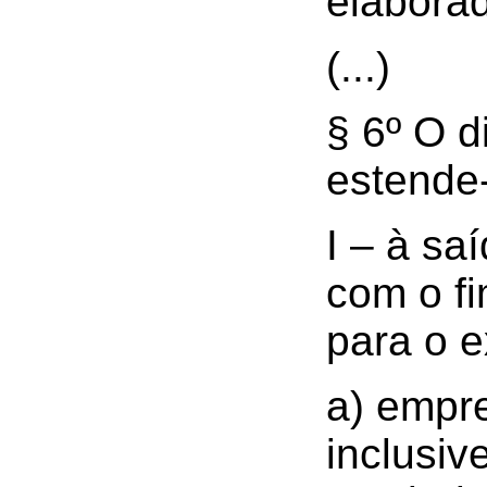
elaborad
(...)
§ 6º O d
estende
I – à sa
com o fi
para o e
a) empr
inclusiv