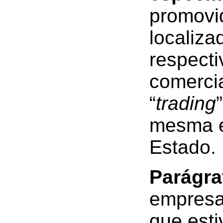
promovid
localiza
respect
comercia
“
trading
mesma e
Estado.
Parágra
empresa
que esti