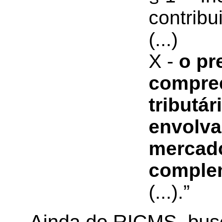
contribu
(...)
X -
o pr
compre
tributá
envolva
mercado
comple
(...).”