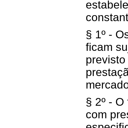
estabele
constant
§ 1º - O
ficam su
previsto
prestaç
mercado
§ 2º - O
com pre
especifi