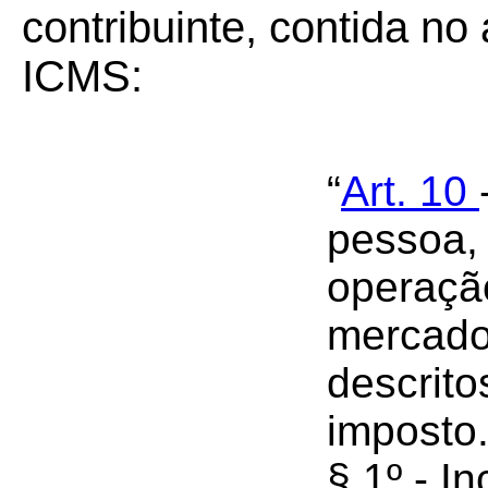
contribuinte, contida n
ICMS:
“
Art. 10
pessoa, 
operaçã
mercado
descrito
imposto
§ 1º - I