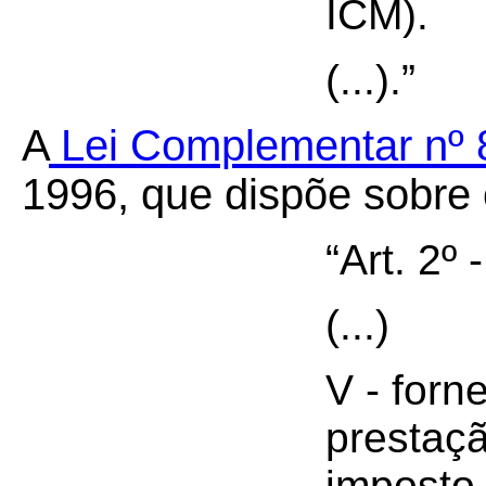
ICM).
(...).”
A
Lei Complementar nº 
1996, que dispõe sobre
“Art. 2º
(...)
V - for
prestaçã
imposto 