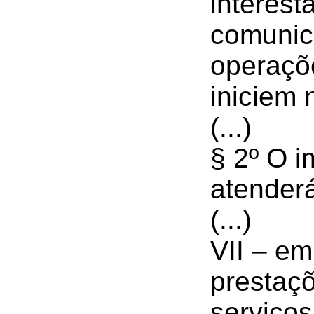
interest
comunic
operaçõ
iniciem 
(...)
§ 2º O i
atenderá
(...)
VII – em
prestaç
serviços