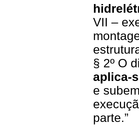
hidrelét
VII – e
montage
estrutur
§ 2º O d
aplica-
e subemp
execuçã
parte.”