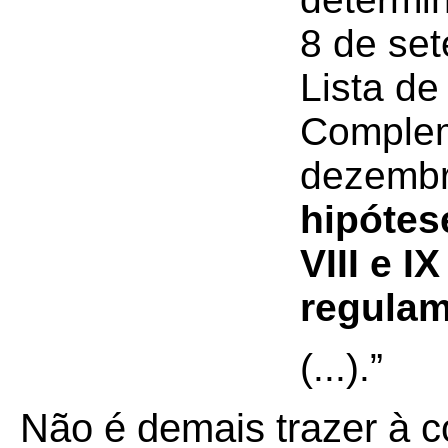
8 de se
Lista de
Complem
dezembr
hipótes
VIII e I
regula
(...).”
Não é demais trazer à c