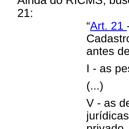
Ainda do RICMS, busc
21:
“
Art. 21
Cadastr
antes de
I - as p
(...)
V - as d
jurídicas
privado,