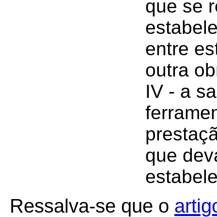
que se r
estabele
entre es
outra ob
IV - a s
ferramen
prestaç
que dev
estabele
Ressalva-se que o
artig