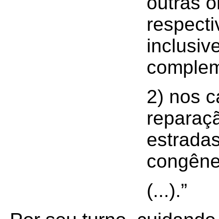
outras 
respecti
inclusiv
complem
2) nos 
reparaçã
estradas
congêne
(...).”