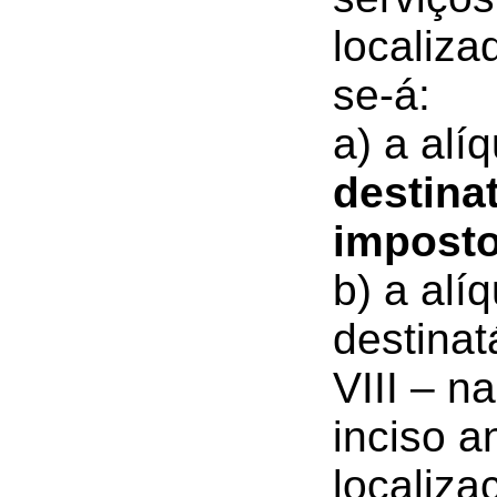
localiza
se-á:
a) a alí
destinat
impost
b) a alí
destinat
VIII – n
inciso a
localiza