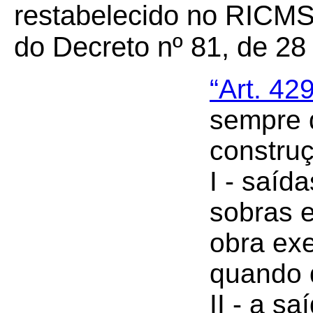
restabelecido no RICMS
do Decreto nº 81, de 28
“Art. 42
sempre 
constru
I - saíd
sobras e
obra ex
quando d
II - a s