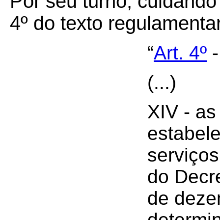
Por seu turno, cuidando 
4º do texto regulamenta
“
Art. 4º
-
(...)
XIV - as
estabel
serviços
do Decre
de deze
determin