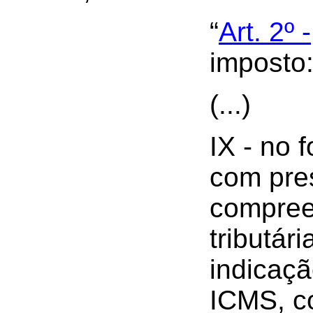
“
Art. 2º -
imposto
(...)
IX - no 
com pre
compree
tributár
indicaçã
ICMS, co