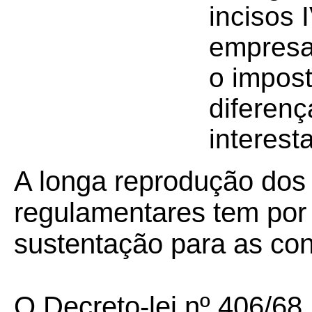
incisos 
empresa 
o impos
diferenç
interest
A longa reprodução dos 
regulamentares tem por
sustentação para as con
O Decreto-lei nº 406/68,