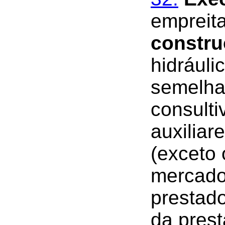
empreit
constru
hidráuli
semelha
consulti
auxilia
(exceto 
mercado
prestado
da prest