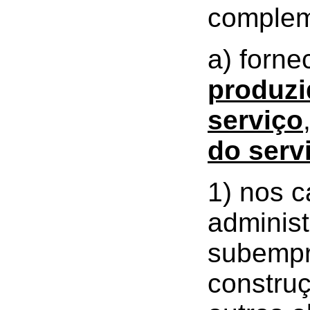
complem
a) forn
produzi
serviço
do serv
1) nos 
adminis
subempr
construç