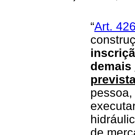
“
Art. 42
construç
inscriç
demais
previst
pessoa, 
executar
hidráuli
de merc