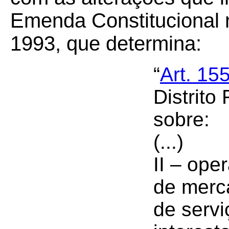
Emenda Constitucional 
1993, que determina:
“
Art. 15
Distrito 
sobre:
(...)
II – ope
de merc
de servi