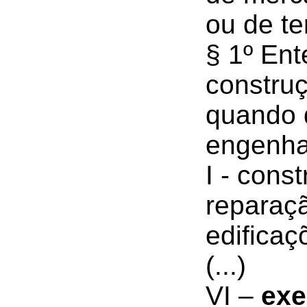
ou de te
§ 1º En
construç
quando 
engenhar
I - cons
reparaçã
edificaç
(...)
VI –
exe