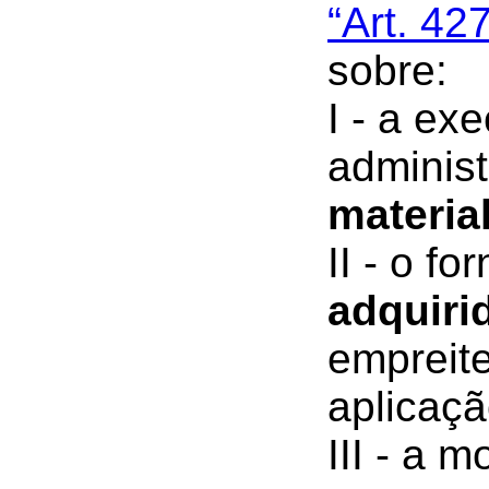
“Art. 42
sobre:
I - a ex
adminis
materia
II - o f
adquiri
empreite
aplicaçã
III - a 