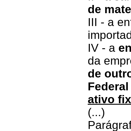
de mate
III - a 
importad
IV - a
en
da empr
de outr
Federa
ativo fi
(...)
Parágraf