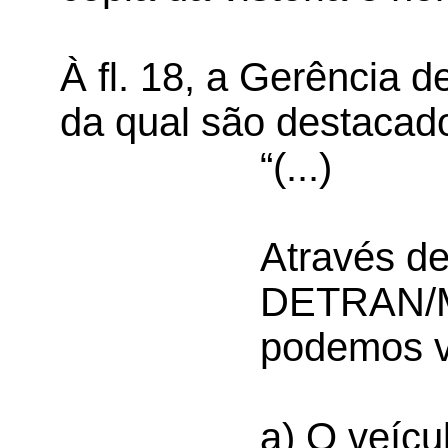
À fl. 18, a Gerência 
da qual são destacado
“(...)
Através de
DETRAN/MT
podemos ve
a) O veícul