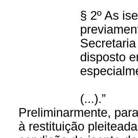
§ 2º As i
previamen
Secretari
disposto e
especialme
(...).”
Preliminarmente, para
à restituição pleitead