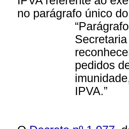
IPVA referente ao exe
no parágrafo único do 
“Parágrafo
Secretari
reconhecer
pedidos d
imunidade,
IPVA.”