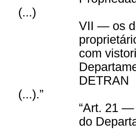
(...)
VII — os de
proprietár
com vistor
Departamen
DETRAN
(...).”
“Art. 21 
do Departa