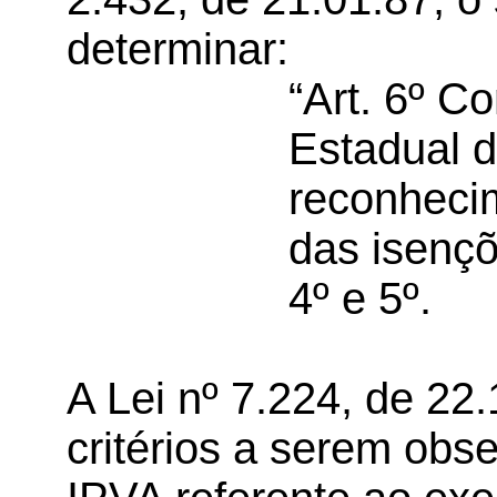
determinar:
“Art. 6º 
Estadual 
reconhecim
das isençõ
4º e 5º.
A Lei nº 7.224, de 22
critérios a serem ob