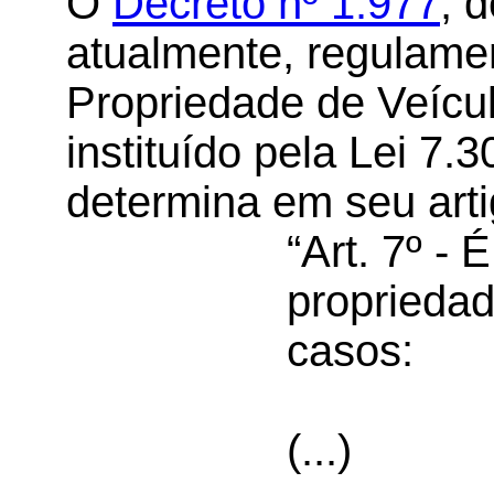
O
Decreto nº 1.977
, 
atualmente, regulame
Propriedade de Veícu
instituído pela Lei 7.
determina em seu arti
“Art. 7º - 
propriedad
casos:
(...)