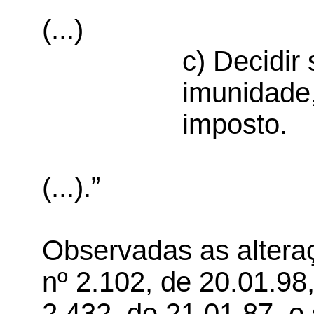
(...)
c) Decidir
imunidade,
imposto.
(...).”
Observadas as altera
nº 2.102, de 20.01.98
2.432, de 21.01.87, o