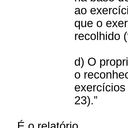
ao exercíc
que o exer
recolhido (f
d) O propr
o reconhe
exercícios
23).”
É o relatório.