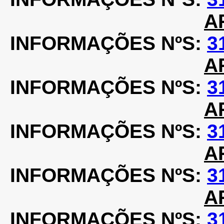
A
INFORMAÇÕES NºS:
3
A
INFORMAÇÕES NºS:
3
A
INFORMAÇÕES NºS:
3
A
INFORMAÇÕES NºS:
3
A
INFORMAÇÕES NºS:
31