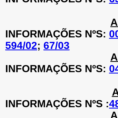
A
INFORMAÇÕES NºS:
0
594/02
;
67/03
A
INFORMAÇÕES NºS:
0
A
INFORMAÇÕES NºS :
4
A