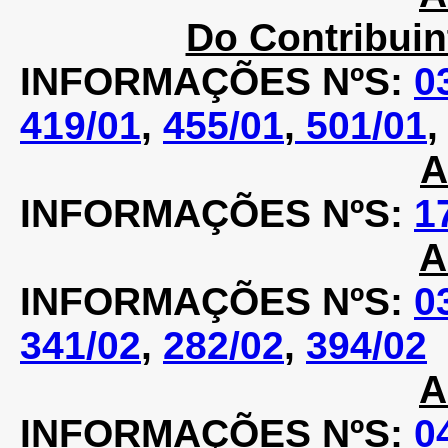
Do Contribui
INFORMAÇÕES NºS:
0
419/01
,
455/01
,
501/01
A
INFORMAÇÕES NºS:
1
A
INFORMAÇÕES NºS:
0
341/02
,
282/02
,
394/02
A
INFORMAÇÕES NºS:
0