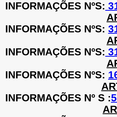
INFORMAÇÕES NºS:
3
A
INFORMAÇÕES NºS:
3
A
INFORMAÇÕES NºS:
31
A
INFORMAÇÕES NºS:
1
A
R
INFORMAÇÕES Nº S :
5
AR