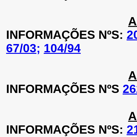
A
INFORMAÇÕES NºS:
2
67/03
;
104/94
A
INFORMAÇÕES NºS
26
A
INFORMAÇÕES NºS:
2