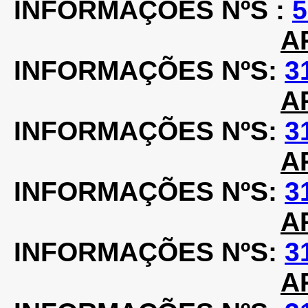
INFORMAÇÕES NºS :
5
A
INFORMAÇÕES NºS:
3
A
INFORMAÇÕES NºS:
3
A
INFORMAÇÕES NºS:
3
A
INFORMAÇÕES NºS:
3
A