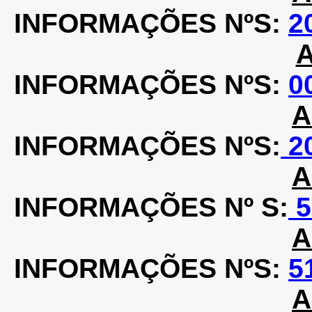
INFORMAÇÕES NºS:
2
A
INFORMAÇÕES NºS:
0
A
INFORMAÇÕES NºS:
20
A
INFORMAÇÕES Nº S:
5
A
INFORMAÇÕES NºS:
5
A