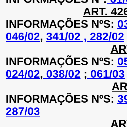
ART. 42
INFORMAÇÕES NºS:
0
046/02
,
341/02 ,
282/02
AR
INFORMAÇÕES NºS:
0
024/02
,
038/02
;
061/03
AR
INFORMAÇÕES NºS:
3
287/03
AR