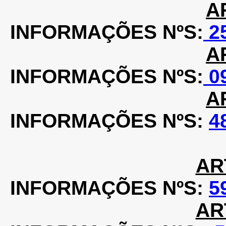
A
INFORMAÇÕES NºS:
25
A
INFORMAÇÕES NºS:
09
A
INFORMAÇÕES NºS:
4
AR
INFORMAÇÕES NºS:
5
AR