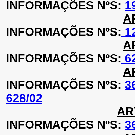
INFORMAÇÕES NºS:
1
A
INFORMAÇÕES NºS:
12
A
INFORMAÇÕES NºS:
62
A
INFORMAÇÕES NºS:
3
628/02
AR
INFORMAÇÕES NºS:
3