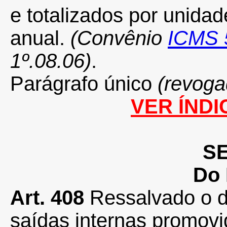
e totalizados por unida
anual.
(Convênio
ICMS 
1º.08.06)
.
Parágrafo único
(revoga
VER ÍNDI
S
Do 
Art. 408
Ressalvado o d
saídas internas promovi