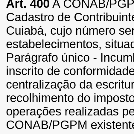
Art. 400
A CONAB/PGPM t
Cadastro de Contribuint
Cuiabá, cujo número ser
estabelecimentos, situa
Parágrafo único - Incu
inscrito de conformidad
centralização da escritur
recolhimento do impost
operações realizadas p
CONAB/PGPM existentes 