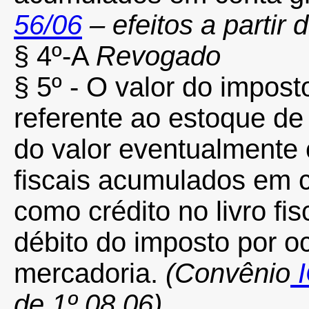
56/06
– efeitos a partir 
§ 4º-A
Revogado
§ 5º - O valor do impost
referente ao estoque de 
do valor eventualmente
fiscais acumulados em c
como crédito no livro fi
débito do imposto por o
mercadoria.
(Convênio
I
de 1º.08.06)