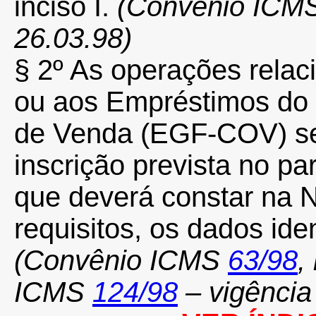
inciso I.
(Convênio ICM
26.03.98)
§ 2º As operações relac
ou aos Empréstimos do
de Venda (EGF-COV) se
inscrição prevista no pa
que deverá constar na N
requisitos, os dados ide
(Convênio ICMS
63/98
,
ICMS
124/98
– vigência