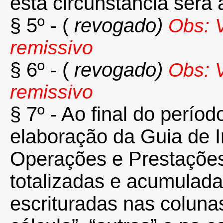
esta circunstância será
§ 5º - (
revogado)
Obs: V
remissivo
§ 6º - (
revogado)
Obs: V
remissivo
§ 7º - Ao final do perío
elaboração da Guia de 
Operações e Prestações 
totalizadas e acumulad
escrituradas nas colunas