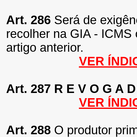
Art. 286
Será de exigênc
recolher na GIA - ICMS 
artigo anterior.
VER ÍNDI
Art. 287
R E V O G A D
VER ÍNDI
Art. 288
O produtor pri