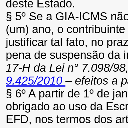
deste Estado.
§ 5º Se a GIA-ICMS não
(um) ano, o contribuinte
justificar tal fato, no pr
pena de suspensão da i
17-H da Lei n° 7.098/98
9.425/2010
– efeitos a 
§ 6º A partir de 1º de ja
obrigado ao uso da Escri
EFD, nos termos dos art