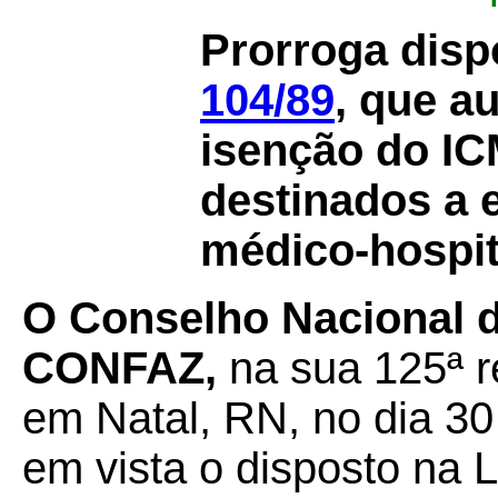
Prorroga dis
104/89
, que a
isenção do IC
destinados a 
médico-hospit
O Conselho Nacional de
CONFAZ,
na sua 125ª r
em Natal, RN, no dia 3
em vista o disposto na 