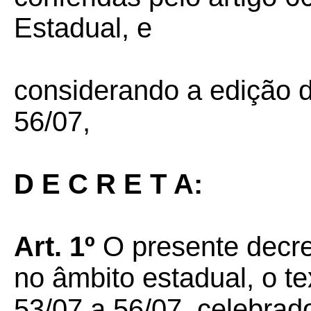
Estadual, e
considerando a edição 
56/07,
D E C R E T A:
Art. 1º
O presente decret
no âmbito estadual, o 
53/07 a 56/07, celebrad