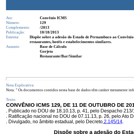
Ato:
Convênio ICMS
Número:
129
Complemento:
/2013
Publicação:
10/18/2013
Ementa:
Dispõe sobre a adesão do Estado de Pernambuco ao Convênio I
restaurantes, hotéis e estabelecimentos similares.
Assunto:
Base de Cálculo
Gorjeta
Restaurante/Bar/Similar
Nota Explicativa:
Nota: " Os documentos contidos nesta base de dados têm caráter meramente infor
Texto:
CONVÊNIO ICMS 129, DE 11 DE OUTUBRO DE 20
. Publicado no DOU de 18.10.13, p. 41, pelo Despacho 213
. Ratificação nacional no DOU de 07.11.13, p. 26, pelo Ato D
. Divulgado, no âmbito estadual, pelo Decreto
2.145/14
.
Dispõe sobre a adesão do Es