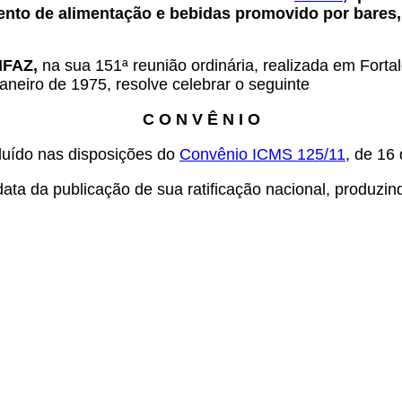
nto de alimentação e bebidas promovido por bares, 
NFAZ,
na sua 151ª reunião ordinária, realizada em Forta
aneiro de 1975, resolve celebrar o seguinte
C O N V Ê N I O
luído nas disposições do
Convênio ICMS 125/11
, de 16
ata da publicação de sua ratificação nacional, produzind