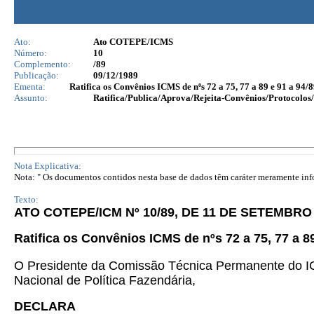
Ato:
Ato COTEPE/ICMS
Número:
10
Complemento:
/89
Publicação:
09/12/1989
Ementa:
Ratifica os Convênios ICMS de nºs 72 a 75, 77 a 89 e 91 a 94/8
Assunto:
Ratifica/Publica/Aprova/Rejeita-Convênios/Protocolos/
Nota Explicativa:
Nota: " Os documentos contidos nesta base de dados têm caráter meramente infor
Texto:
ATO COTEPE/ICM Nº 10/89, DE 11 DE SETEMBRO 
Ratifica os Convênios ICMS de nºs 72 a 75, 77 a 89
O Presidente da Comissão Técnica Permanente do IC
Nacional de Política Fazendária,
DECLARA