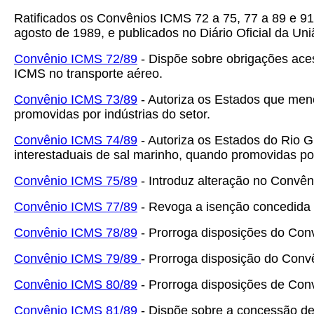
Ratificados os Convênios ICMS 72 a 75, 77 a 89 e 91
agosto de 1989, e publicados no Diário Oficial da Un
Convênio ICMS 72/89
- Dispõe sobre obrigações ace
ICMS no transporte aéreo.
Convênio ICMS 73/89
- Autoriza os Estados que menci
promovidas por indústrias do setor.
Convênio ICMS 74/89
- Autoriza os Estados do Rio 
interestaduais de sal marinho, quando promovidas po
Convênio ICMS 75/89
- Introduz alteração no Convên
Convênio ICMS 77/89
- Revoga a isenção concedida 
Convênio ICMS 78/89
- Prorroga disposições do Con
Convênio ICMS 79/89
- Prorroga disposição do Conv
Convênio ICMS 80/89
- Prorroga disposições de Conv
Convênio ICMS 81/89
- Dispõe sobre a concessão de