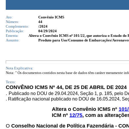
Ato:
Convênio ICMS
Número:
44
Complemento:
/2024
Publicação:
04/29/2024
Ementa:
Altera o Convênio ICMS nº 101/22, que autoriza o Estado do 
Assunto:
Produto para Uso/Consumo de Embarcações/Aeronave
Nota Explicativa:
Nota: " Os documentos contidos nesta base de dados têm caráter meramente infor
Texto:
CONVÊNIO ICMS Nº 44, DE 25 DE ABRIL DE 2024
.
Publicado no DOU de 29.04.2024, Seção 1, p. 185, pelo D
. Ratificação nacional publicado no DOU de 16.05.2024, Seçã
Altera o Convênio ICMS nº
101
ICM nº
12/75
, com as alteraçõ
O
Conselho Nacional de Política Fazendária - C