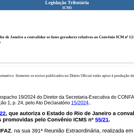
Legislação Tributária
ICMS
Rio de Janeiro a convalidar os fatos geradores relativos ao Convênio ICM nº 1
s
mativo. Somente os textos publicados no Diário Oficial estão aptos à produção de 
espacho 19/2024 do Diretor da Secretaria-Executiva do CONFA
o 1, p. 24, pelo Ato Declaratório
15/2024
.
.
/22
, que autoriza o Estado do Rio de Janeiro a conva
es promovidas pelo Convênio ICMS nº
55/21
.
ONFAZ
, na sua 391ª Reunião Extraordinária, realizada em 