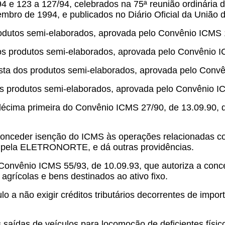
4 e 123 a 127/94, celebrados na 75ª reunião ordinária d
mbro de 1994, e publicados no Diário Oficial da União 
 produtos semi-elaborados, aprovada pelo Convênio ICMS 
 dos produtos semi-elaborados, aprovada pelo Convênio 
 lista dos produtos semi-elaborados, aprovada pelo Conv
os produtos semi-elaborados, aprovada pelo Convênio I
décima primeira do Convênio ICMS 27/90, de 13.09.90,
.
 conceder isenção do ICMS às operações relacionadas 
as pela ELETRONORTE, e dá outras providências.
o Convênio ICMS 55/93, de 10.09.93, que autoriza a con
agrícolas e bens destinados ao ativo fixo.
o a não exigir créditos tributários decorrentes de impo
aídas de veículos para locomoção de deficientes físico