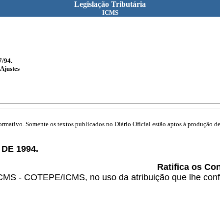
Legislação Tributária
ICMS
7/94.
Ajustes
mativo. Somente os textos publicados no Diário Oficial estão aptos à produção de 
DE 1994.
Ratifica os Co
MS - COTEPE/ICMS, no uso da atribuição que lhe confer