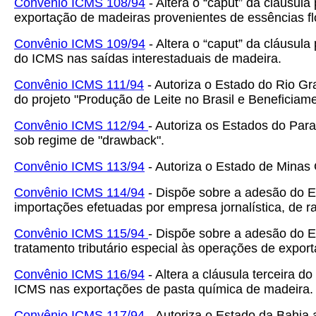
Convênio ICMS 108/94
- Altera o “caput”
da cláusula
exportação de madeiras provenientes de essências flo
Convênio ICMS 109/94
- Altera o “caput”
da cláusula 
do ICMS nas saídas interestaduais de madeira.
Convênio ICMS 111/94
- Autoriza o Estado do Rio Gr
do projeto "Produção de Leite no Brasil e Beneficiam
Convênio ICMS 112/94
- Autoriza os Estados do Par
sob regime de "drawback".
Convênio ICMS 113/94
- Autoriza o Estado de Minas 
Convênio ICMS 114/94
- Dispõe sobre a adesão do E
importações efetuadas por empresa jornalística, de rad
Convênio ICMS 115/94
- Dispõe sobre a adesão do E
tratamento tributário especial às operações de export
Convênio ICMS 116/94
- Altera a cláusula terceira 
ICMS nas exportações de pasta química de madeira.
Convênio ICMS 117/94
- Autoriza o Estado da Bahia