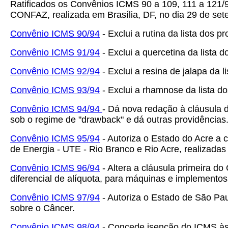
Ratificados os Convênios ICMS 90 a 109, 111 a 121/9
CONFAZ, realizada em Brasília, DF, no dia 29 de sete
Convênio ICMS 90/94
- Exclui a rutina da lista dos
Convênio ICMS 91/94
- Exclui a quercetina da lista
Convênio ICMS 92/94
- Exclui a resina de jalapa da
Convênio ICMS 93/94
- Exclui a rhamnose da lista d
Convênio ICMS 94/94
- Dá nova redação à cláusula 
sob o regime de "drawback" e dá outras providências
Convênio ICMS 95/94
- Autoriza o Estado do Acre a
de Energia - UTE - Rio Branco e Rio Acre, realizad
Convênio ICMS 96/94
- Altera a cláusula primeira d
diferencial de alíquota, para máquinas e implementos 
Convênio ICMS 97/94
- Autoriza o Estado de São Paul
sobre o Câncer.
Convênio ICMS 98/94
- Concede isenção do ICMS às s