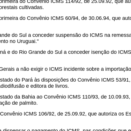
 primeira do Convênio ICMS 114/92, de 25.09.92, que au
restais cultivadas.
primeira do Convênio ICMS 60/94, de 30.06.94, que auto
ande do Sul a conceder suspensão do ICMS na remessa d
ento no Uruguai."
aná e do Rio Grande do Sul a conceder isenção do ICMS
Gerais a não exigir o ICMS incidente sobre a importaçã
stado do Pará às disposições do Convênio ICMS 53/91,
iodifusão e editora de livros.
stado da Bahia ao Convênio ICMS 110/93, de 10.09.93,
ação de palmito.
do Convênio ICMS 106/92, de 25.09.92, que autoriza os Es
 a dispensar o pagamento do ICMS, nas condições que es