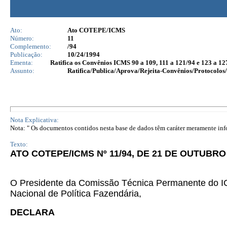
Ato:
Ato COTEPE/ICMS
Número:
11
Complemento:
/94
Publicação:
10/24/1994
Ementa:
Ratifica os Convênios ICMS 90 a 109, 111 a 121/94 e 123 a 12
Assunto:
Ratifica/Publica/Aprova/Rejeita-Convênios/Protocolos/
Nota Explicativa:
Nota: " Os documentos contidos nesta base de dados têm caráter meramente infor
Texto:
ATO COTEPE/ICMS Nº 11/94, DE 21 DE OUTUBRO 
O Presidente da Comissão Técnica Permanente do IC
Nacional de Política Fazendária,
DECLARA