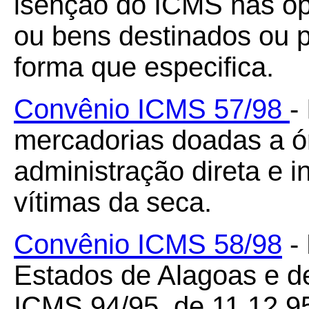
isenção do ICMS nas o
ou bens destinados ou p
forma que especifica.
Convênio ICMS 57/98
-
mercadorias doadas a ó
administração direta e in
vítimas da seca.
Convênio ICMS 58/98
- 
Estados de Alagoas e d
ICMS 94/95, de 11.12.95