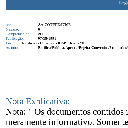
Legi
Ato:
Ato COTEPE/ICMS
Número:
6
Complemento:
/91
Publicação:
07/18/1991
Ementa:
Ratifica os Convênios ICMS 16 a 32/91.
Assunto:
Ratifica/Publica/Aprova/Rejeita-Convênios/Protocolos/
Nota Explicativa:
Nota: " Os documentos contidos n
meramente informativo. Somente 