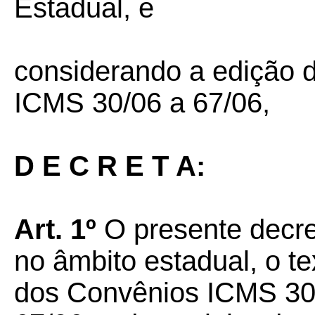
Estadual, e
considerando a edição 
ICMS 30/06 a 67/06,
D E C R E T A:
Art. 1º
O presente decret
no âmbito estadual, o t
dos Convênios ICMS 30/