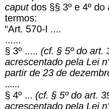
caput
dos §§ 3º e 4º do 
termos:
“Art. 570-I ....
......
§ 3º .....
(cf. § 5º do art
acrescentado pela Lei n
partir de 23 de dezembr
......
§ 4º ...
(cf. § 5º do art. 
acrescentado pela Lei n