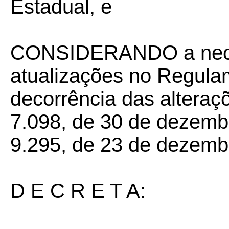
Estadual, e
CONSIDERANDO a nece
atualizações no Regul
decorrência das alteraç
7.098, de 30 de dezembr
9.295, de 23 de dezemb
D E C R E T A: