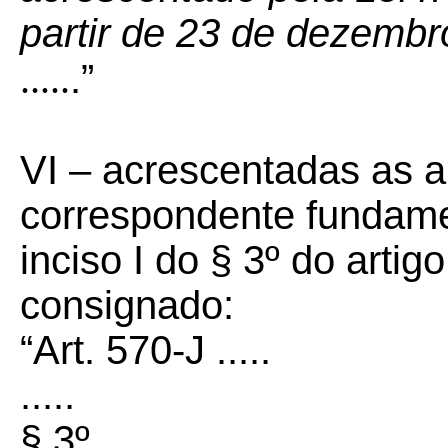
partir de 23 de dezembr
.....
.”
VI –
acrescentadas as a
correspondente fundamen
inciso I do § 3º do arti
consignado:
“Art. 570-J .....
.....
§ 3º ....