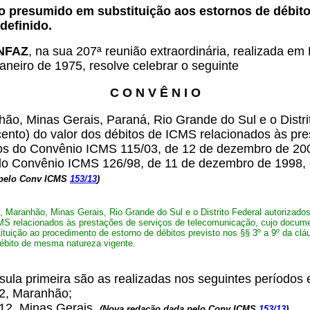
to presumido em substituição aos estornos de débit
definido.
ONFAZ
, na sua 207ª reunião extraordinária, realizada em
aneiro de 1975, resolve celebrar o seguinte
C O N V Ê N I O
ão, Minas Gerais, Paraná, Rio Grande do Sul e o Distri
cento) do valor dos débitos de ICMS relacionados às pr
rmos do Convênio ICMS 115/03, de 12 de dezembro de 200
do Convênio ICMS 126/98, de 11 de dezembro de 1998, o
 pelo Conv ICMS
153/13
)
,
Maranhão, Minas Gerais, Rio Grande do Sul e o Distrito Federal autorizados
CMS relacionados às prestações de serviços de telecomunicação, cujo docume
tuição ao procedimento de estorno de débitos previsto nos §§ 3º
a 9º da clá
débito de mesma natureza vigente.
usula primeira são as realizadas nos seguintes períodos
12, Maranhão;
012, Minas Gerais.
(Nova redação dada pelo Conv ICMS
153/13
)