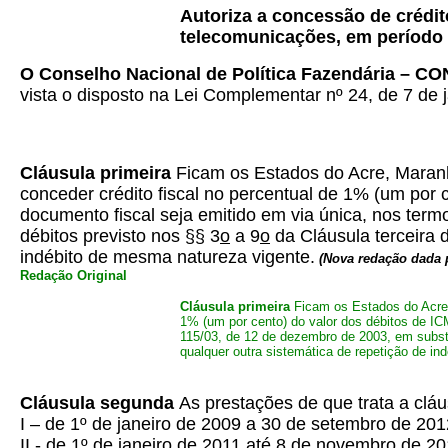
Autoriza a concessão de crédi
telecomunicações, em período 
O Conselho Nacional de Política Fazendária – C
vista o disposto na Lei Complementar nº
24, de 7 de j
Cláusula primeira
Ficam os Estados do Acre,
Maranh
conceder crédito fiscal no percentual de 1% (um por 
documento fiscal seja emitido em via única, nos te
débitos previsto nos §§ 3
o
a 9
o
da Cláusula terceira 
indébito de mesma natureza vigente.
(Nova redação dada
Redação Original
Cláusula primeira
Ficam os Estados do Acre
1% (um por cento) do valor dos débitos de I
115/03, de 12 de dezembro de 2003, em substi
qualquer outra sistemática de repetição de in
Cláusula segunda
As prestações de que trata a clá
I – de 1º de janeiro de 2009 a 30 de setembro de 20
II - de 1º de janeiro de 2011 até 8 de novembro de 2