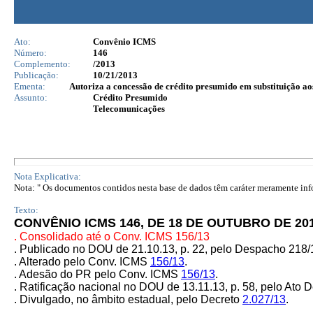
Ato:
Convênio ICMS
Número:
146
Complemento:
/2013
Publicação:
10/21/2013
Ementa:
Autoriza a concessão de crédito presumido em substituição aos
Assunto:
Crédito Presumido
Telecomunicações
Nota Explicativa:
Nota: " Os documentos contidos nesta base de dados têm caráter meramente infor
Texto:
CONVÊNIO ICMS 146, DE 18 DE OUTUBRO DE 20
. Consolidado até o
Conv. ICMS
156/13
. Publicado no DOU de 21.10.13, p. 22, pelo Despacho 218
. Alterado pelo Conv. ICMS
156/13
.
. Adesão do PR pelo Conv. ICMS
156/13
.
. Ratificação nacional no DOU de 13.11.13, p. 58, pelo Ato D
. Divulgado, no âmbito estadual, pelo Decreto
2.027/13
.