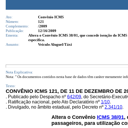
Ato:
Convênio ICMS
Número:
121
Complemento:
/2009
Publicação:
12/16/2009
Ementa:
Altera o Convênio ICMS 38/01, que concede isenção do ICMS às
especifica.
Assunto:
Veículo Aluguel/Táxi
Nota Explicativa:
Nota: " Os documentos contidos nesta base de dados têm caráter meramente infor
Texto:
CONVÊNIO ICMS 121, DE 11 DE DEZEMBRO DE 20
.
Publicado pelo Despacho nº
642/09
, do Secretário-Execu
. Ratificação nacional, pelo Ato Declaratório nº
1/10
.
. Divulgado, no âmbito estadual, pelo Decreto nº
2.341/10
.
Altera o Convênio
ICMS 38/01
,
passageiros, para utilização co