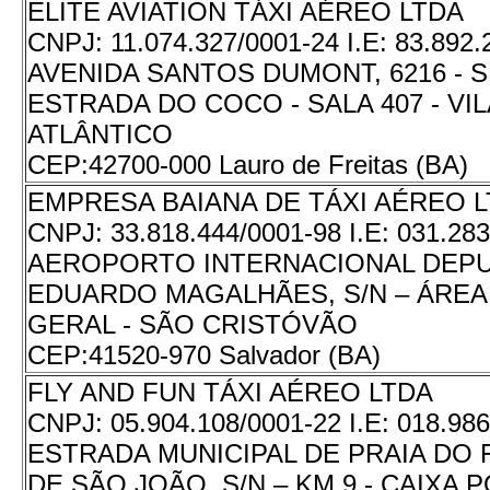
ELITE AVIATION TÁXI AÉREO LTDA
CNPJ:
11.074.327/0001-24
I.E:
83.892
AVENIDA SANTOS DUMONT, 6216 - 
ESTRADA DO COCO - SALA 407 - VI
ATLÂNTICO
CEP:
42700-000 Lauro de Freitas (BA)
EMPRESA BAIANA DE TÁXI AÉREO 
CNPJ:
33.818.444/0001-98
I.E:
031.283
AEROPORTO INTERNACIONAL DEPU
EDUARDO MAGALHÃES, S/N – ÁREA
GERAL - SÃO CRISTÓVÃO
CEP:
41520-970 Salvador (BA)
FLY AND FUN TÁXI AÉREO LTDA
CNPJ:
05.904.108/0001-22
I.E:
018.986
ESTRADA MUNICIPAL DE PRAIA DO 
DE SÃO JOÃO, S/N – KM 9 - CAIXA P