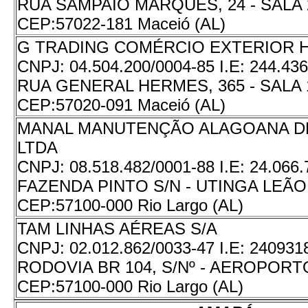
RUA SAMPAIO MARQUES, 24 - SALA 
CEP:
57022-181 Maceió (AL)
G TRADING COMÉRCIO EXTERIOR 
CNPJ:
04.504.200/0004-85
I.E:
244.436
RUA GENERAL HERMES, 365 - SALA 
CEP:
57020-091 Maceió (AL)
MANAL MANUTENÇÃO ALAGOANA D
LTDA
CNPJ:
08.518.482/0001-88
I.E:
24.066.
FAZENDA PINTO S/N - UTINGA LEÃO
CEP:
57100-000 Rio Largo (AL)
TAM LINHAS AÉREAS S/A
CNPJ:
02.012.862/0033-47
I.E:
240931
RODOVIA BR 104, S/Nº - AEROPORT
CEP:
57100-000 Rio Largo (AL)