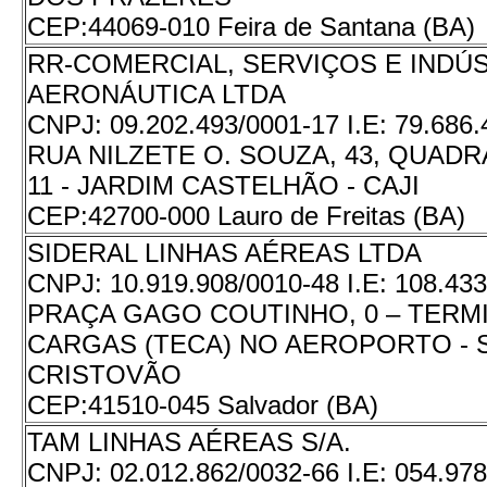
CEP:
44069-010 Feira de Santana (BA)
RR-COMERCIAL, SERVIÇOS E INDÚ
AERONÁUTICA LTDA
CNPJ:
09.202.493/0001-17
I.E:
79.686
RUA NILZETE O. SOUZA, 43, QUADRA
11 - JARDIM CASTELHÃO - CAJI
CEP:
42700-000 Lauro de Freitas (BA)
SIDERAL LINHAS AÉREAS LTDA
CNPJ:
10.919.908/0010-48
I.E:
108.433
PRAÇA GAGO COUTINHO, 0 – TERM
CARGAS (TECA) NO AEROPORTO - 
CRISTOVÃO
CEP:
41510-045 Salvador (BA)
TAM LINHAS AÉREAS S/A.
CNPJ:
02.012.862/0032-66
I.E:
054.978