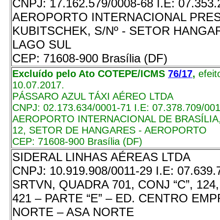
CNPJ:
17.162.579/0008-68
I.E:
07.353.
AEROPORTO INTERNACIONAL PRES
KUBITSCHEK, S/Nº - SETOR HANGAR
LAGO SUL
CEP:
71608-900 Brasília (DF)
Excluído pelo Ato COTEPE/ICMS
76/17
,
efei
10.07.2017.
PÁSSARO AZUL TÁXI AÉREO LTDA
CNPJ:
02.173.634/0001-71
I.E:
07.378.709/00
AEROPORTO INTERNACIONAL DE BRASÍLIA,
12, SETOR DE HANGARES - AEROPORTO
CEP:
71608-900 Brasília (DF)
SIDERAL LINHAS AÉREAS LTDA
CNPJ:
10.919.908/0011-29
I.E:
07.639.
SRTVN, QUADRA 701, CONJ “C”, 124, 
421 – PARTE “E” – ED. CENTRO EM
NORTE – ASA NORTE