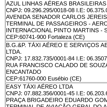
AZUL LINHAS AÉREAS BRASILEIRAS 
CNPJ:
09.296.295/0018-08
I.E:
06.375.
AVENIDA SENADOR CARLOS JEREISSA
TERMINAL DE PASSAGEIROS - AE
INTERNACIONAL PINTO MARTINS - 
CEP:
60741-900 Fortaleza (CE)
B.G.&P. TÁXI AÉREO E SERVIÇOS 
LTDA.
CNPJ:
17.832.735/0001-84
I.E:
06.3507
RUA FRANCISCO CALADO DE SOUZA,
ENCANTADO
CEP:
61760-000 Eusébio (CE)
EASY TÁXI AÉREO LTDA
CNPJ:
07.882.356/0001-45
I.E:
06.203.
PRAÇA BRIGADEIRO EDUARDO GOME
TERMINAL DE AVIAÇÃO GERAL DO