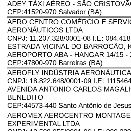
ADEY TÁXI AÉREO - SÃO CRISTOV
CEP:
41520-970 Salvador (BA)
AERO CENTRO COMÉRCIO E SERV
AERONÁUTICOS LTDA
CNPJ:
11.207.328/0001-08
I.E:
084.41
ESTRADA VICINAL DO BARROCÃO, KM
AEROPORTO ABA - HANGAR 14/15 -
CEP:
47800-970 Barreiras (BA)
AEROFLY INDÚSTRIA AERONÁUTICA
CNPJ:
18.822.648/0001-09
I.E:
111546
AVENIDA ANTONIO CARLOS MAGALH
BENEDITO
CEP:
44573-440 Santo Antônio de Jesus
AEROMEX AEROCENTRO MONTAG
EXPERIMENTAL LTDA