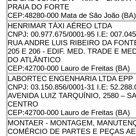
PRAIA DO FORTE
CEP:
48280-000 Mata de São João (BA)
HENRIMAR TÁXI AÉREO LTDA
CNPJ:
00.977.675/0001-95
I.E:
007.045
RUA ANDRE LUIS RIBEIRO DA FONTE 
205 E 206 - EDIF. MED. TRADE E MED
DO ATLÂNTICO
CEP:
42700-000 Lauro de Freitas (BA)
LABORTEC ENGENHARIA LTDA EPP
CNPJ:
03.150.856/0001-31
I.E:
52.288.
AVENIDA LUIZ TARQUÍNIO, 2580 – SA
CENTRO
CEP:
42700-000 Lauro de Freitas (BA)
MONTAER - MONTAGEM, MANUTEN
COMÉRCIO DE PARTES E PEÇAS A