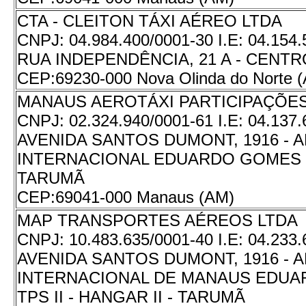
CTA - CLEITON TÁXI AÉREO LTDA
CNPJ:
04.984.400/0001-30
I.E:
04.154.
RUA INDEPENDÊNCIA, 21 A - CENTR
CEP:
69230-000 Nova Olinda do Norte 
MANAUS AEROTÁXI PARTICIPAÇÕES
CNPJ:
02.324.940/0001-61
I.E:
04.137.
AVENIDA SANTOS DUMONT, 1916 -
INTERNACIONAL EDUARDO GOMES - 
TARUMÃ
CEP:
69041-000 Manaus (AM)
MAP TRANSPORTES AÉREOS LTDA
CNPJ:
10.483.635/0001-40
I.E:
04.233.
AVENIDA SANTOS DUMONT, 1916 -
INTERNACIONAL DE MANAUS EDUA
TPS II - HANGAR II - TARUMÃ