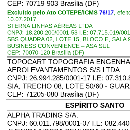
CEP:
70719-903 Brasília (DF)
Excluído pelo Ato COTEPE/ICMS
76/17
,
efei
10.07.2017.
STERNA LINHAS AÉREAS LTDA
CNPJ:
18.200.200/0001-53
I.E:
07.715.019/00
SBS QUADRA 02, LOTE 15, BLOCO E, SALA 9
BUSINESS CONVENIENCE – ASA SUL
CEP:
70070-120 Brasília (DF)
TOPOCART TOPOGRAFIA ENGENHA
AEROLEVANTAMENTOS S/S LTDA
CNPJ:
26.994.285/0001-17
I.E:
07.310.
SIA, TRECHO 08, LOTE 50/60 - GUA
CEP:
71205-080 Brasília (DF)
ESPÍRITO SANTO
ALPHA TRADING S/A.
CNPJ:
60.011.798/0001-07
I.E:
082.440