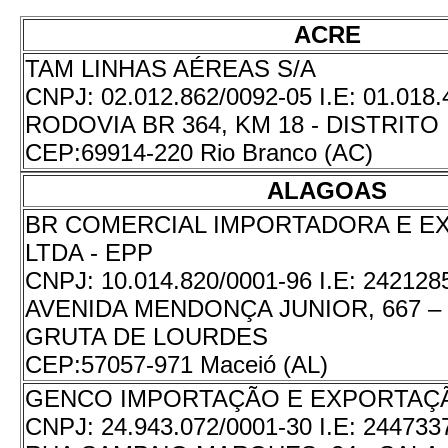
ACRE
TAM LINHAS AÉREAS S/A
CNPJ:
02.012.862/0092-05
I.E:
01.018.
RODOVIA BR 364, KM 18 - DISTRITO
CEP:
69914-220 Rio Branco (AC)
ALAGOAS
BR COMERCIAL IMPORTADORA E 
LTDA - EPP
CNPJ:
10.014.820/0001-96
I.E:
242128
AVENIDA MENDONÇA JUNIOR, 667 – 
GRUTA DE LOURDES
CEP:
57057-971 Maceió (AL)
GENCO IMPORTAÇÃO E EXPORTAÇÃ
CNPJ:
24.943.072/0001-30
I.E:
244733