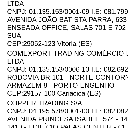
LTDA.
CNPJ:
01.135.153/0001-09
I.E:
081.799
AVENIDA JOÃO BATISTA PARRA, 633 
ENSEADA OFFICE, SALAS 701 E 702 
SUÁ
CEP:
29052-123 Vitória (ES)
COMEXPORT TRADING COMÉRCIO 
LTDA.
CNPJ:
01.135.153/0006-13
I.E:
082.692
RODOVIA BR 101 - NORTE CONTORNO
ARMAZEM 8 - PORTO ENGENHO
CEP:
29157-100 Cariacica (ES)
COPPER TRADING S/A
CNPJ:
04.195.578/0001-00
I.E:
082.082
AVENIDA PRINCESA ISABEL, 574 - 1
1410 - EDIFÍCIO PALAS CENTER - C