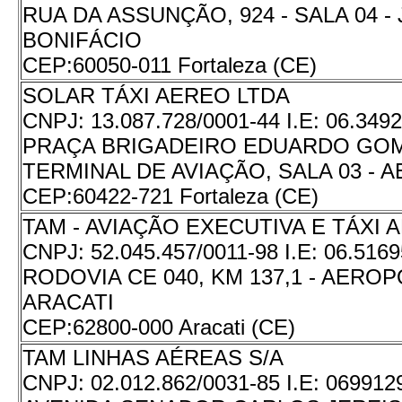
RUA DA ASSUNÇÃO, 924 - SALA 04 -
BONIFÁCIO
CEP:
60050-011 Fortaleza (CE)
SOLAR TÁXI AEREO LTDA
CNPJ:
13.087.728/0001-44
I.E:
06.3492
PRAÇA BRIGADEIRO EDUARDO GOME
TERMINAL DE AVIAÇÃO, SALA 03 -
CEP:
60422-721 Fortaleza (CE)
TAM - AVIAÇÃO EXECUTIVA E TÁXI 
CNPJ:
52.045.457/0011-98
I.E:
06.5169
RODOVIA CE 040, KM 137,1 - AERO
ARACATI
CEP:
62800-000 Aracati (CE)
TAM LINHAS AÉREAS S/A
CNPJ:
02.012.862/0031-85
I.E:
069912