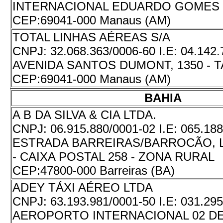
INTERNACIONAL EDUARDO GOMES 
CEP:
69041-000 Manaus (AM)
TOTAL LINHAS AÉREAS S/A
CNPJ:
32.068.363/0006-60
I.E:
04.142.
AVENIDA SANTOS DUMONT, 1350 - 
CEP:
69041-000 Manaus (AM)
BAHIA
A B DA SILVA & CIA LTDA.
CNPJ:
06.915.880/0001-02
I.E:
065.188
ESTRADA BARREIRAS/BARROCÃO, L
- CAIXA POSTAL 258 - ZONA RURAL
CEP:
47800-000 Barreiras (BA)
ADEY TÁXI AÉREO LTDA
CNPJ:
63.193.981/0001-50
I.E:
031.295
AEROPORTO INTERNACIONAL 02 DE