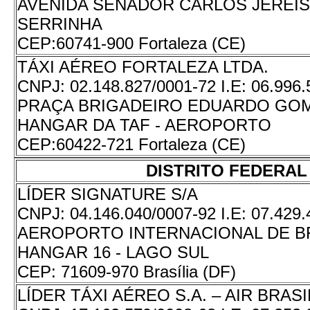
AVENIDA SENADOR CARLOS JEREISSA
SERRINHA
CEP:
60741-900 Fortaleza (CE)
TÁXI AÉREO FORTALEZA LTDA.
CNPJ:
02.148.827/0001-72
I.E:
06.996.
PRAÇA BRIGADEIRO EDUARDO GOME
HANGAR DA TAF - AEROPORTO
CEP:
60422-721 Fortaleza (CE)
DISTRITO FEDERAL
LÍDER SIGNATURE S/A
CNPJ:
04.146.040/0007-92
I.E:
07.429.
AEROPORTO INTERNACIONAL DE BRA
HANGAR 16 - LAGO SUL
CEP:
71609-970 Brasília (DF)
LÍDER TÁXI AÉREO S.A. – AIR BRASI