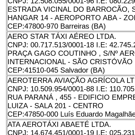
CNPJ:
12.508.055/0001-96
I.E:
080.229
ESTRADA VICINAL DO BARROCÃO, S/
HANGAR 14 - AEROPORTO ABA - Z
CEP:
47800-970 Barreiras (BA)
AERO STAR TÁXI AÉREO LTDA.
CNPJ:
00.717.513/0001-18
I.E:
42.745.
PRAÇA GAGO COUTINHO , S/Nº A
INTERNACIONAL - SÃO CRISTÓVÃO
CEP:
41510-045 Salvador (BA)
AEROTERRA AVIAÇÃO AGRÍCOLA L
CNPJ:
10.509.954/0001-88
I.E:
110.705
RUA PARANÁ , 455 - EDIFICIO EMP
LUIZA - SALA 201 - CENTRO
CEP:
47850-000 Luís Eduardo Magalhãe
ATA AEROTÁXI ABAETÉ LTDA.
CNPJ:
14.674.451/0001-19
I.E:
025.231