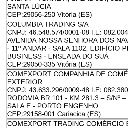
SANTA LÚCIA
CEP:
29056-250 Vitória (ES)
COLUMBIA TRADING S/A
CNPJ:
46.548.574/0001-08
I.E:
082.004
AVENIDA NOSSA SENHORA DOS NAV
- 11º ANDAR - SALA 1102, EDIFÍCI
BUSINESS - ENSEADA DO SUÁ
CEP:
29050-335 Vitória (ES)
COMEXPORT COMPANHIA DE COMÉ
EXTERIOR
CNPJ:
43.633.296/0009-48
I.E:
082.380
RODOVIA BR 101 - KM 281,3 – S/Nº 
SALA E - PORTO ENGENHO
CEP:
29158-001 Cariacica (ES)
COMEXPORT TRADING COMÉRCIO 