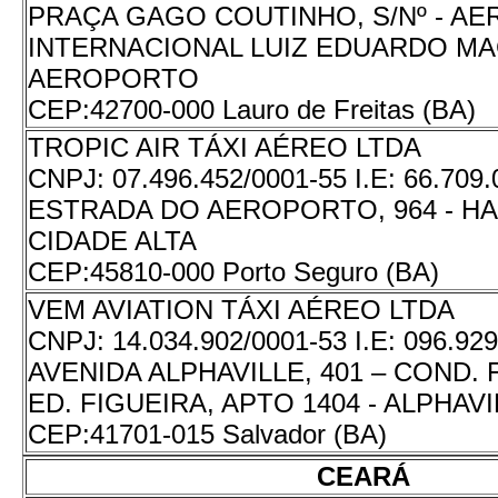
PRAÇA GAGO COUTINHO, S/Nº - A
INTERNACIONAL LUIZ EDUARDO MA
AEROPORTO
CEP:
42700-000 Lauro de Freitas (BA)
TROPIC AIR TÁXI AÉREO LTDA
CNPJ:
07.496.452/0001-55
I.E:
66.709.
ESTRADA DO AEROPORTO, 964 - HA
CIDADE ALTA
CEP:
45810-000 Porto Seguro (BA)
VEM AVIATION TÁXI AÉREO LTDA
CNPJ:
14.034.902/0001-53
I.E:
096.929
AVENIDA ALPHAVILLE, 401 – COND. 
ED. FIGUEIRA, APTO 1404 - ALPHAVI
CEP:
41701-015 Salvador (BA)
CEARÁ