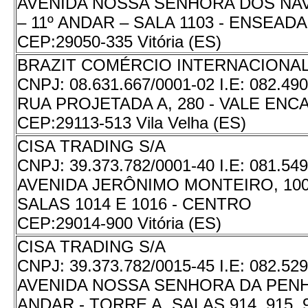
AVENIDA NOSSA SENHORA DOS NAV
– 11º ANDAR – SALA 1103 - ENSEAD
CEP:
29050-335 Vitória (ES)
BRAZIT COMÉRCIO INTERNACIONAL
CNPJ:
08.631.667/0001-02
I.E:
082.490
RUA PROJETADA A, 280 - VALE EN
CEP:
29113-513 Vila Velha (ES)
CISA TRADING S/A
CNPJ:
39.373.782/0001-40
I.E:
081.549
AVENIDA JERÔNIMO MONTEIRO, 1000
SALAS 1014 E 1016 - CENTRO
CEP:
29014-900 Vitória (ES)
CISA TRADING S/A
CNPJ:
39.373.782/0015-45
I.E:
082.529
AVENIDA NOSSA SENHORA DA PENHA,
ANDAR - TORRE A, SALAS 914, 915, 9