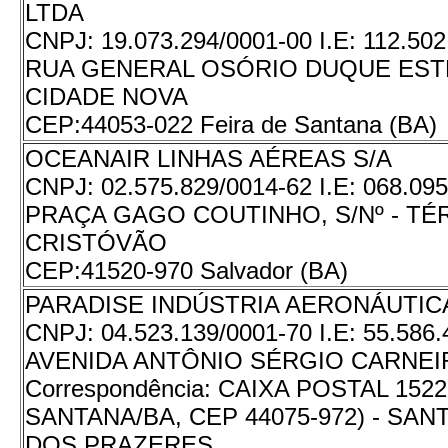
LTDA
CNPJ:
19.073.294/0001-00
I.E:
112.502
RUA GENERAL OSÓRIO DUQUE ESTR
CIDADE NOVA
CEP:
44053-022 Feira de Santana (BA)
OCEANAIR LINHAS AÉREAS S/A
CNPJ:
02.575.829/0014-62
I.E:
068.095
PRAÇA GAGO COUTINHO, S/Nº - TÉ
CRISTÓVÃO
CEP:
41520-970 Salvador (BA)
PARADISE INDÚSTRIA AERONÁUTICA
CNPJ:
04.523.139/0001-70
I.E:
55.586.
AVENIDA ANTÔNIO SÉRGIO CARNEIRO
Correspondência: CAIXA POSTAL 1522
SANTANA/BA, CEP 44075-972) - SA
DOS PRAZERES