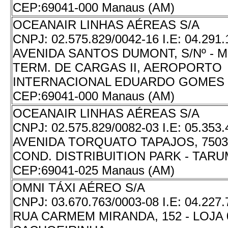
CEP:
69041-000 Manaus (AM)
OCEANAIR LINHAS AÉREAS S/A
CNPJ:
02.575.829/0042-16
I.E:
04.291.
AVENIDA SANTOS DUMONT, S/Nº - 
TERM. DE CARGAS II, AEROPORTO
INTERNACIONAL EDUARDO GOMES 
CEP:
69041-000 Manaus (AM)
OCEANAIR LINHAS AÉREAS S/A
CNPJ:
02.575.829/0082-03
I.E:
05.353.
AVENIDA TORQUATO TAPAJOS, 7503
COND. DISTRIBUITION PARK - TAR
CEP:
69041-025 Manaus (AM)
OMNI TÁXI AÉREO S/A
CNPJ:
03.670.763/0003-08
I.E:
04.227.
RUA CARMEM MIRANDA, 152 - LOJA 0