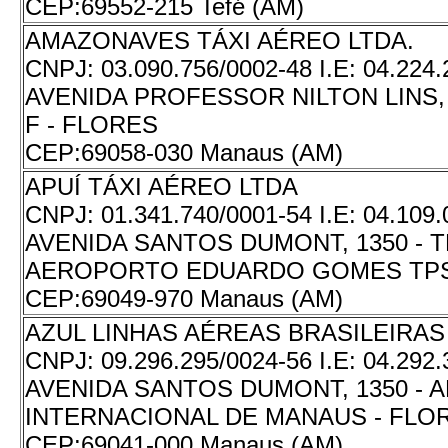
CEP:
69552-215 Tefé (AM)
AMAZONAVES TÁXI AÉREO LTDA.
CNPJ:
03.090.756/0002-48
I.E:
04.224.
AVENIDA PROFESSOR NILTON LINS,
F - FLORES
CEP:
69058-030 Manaus (AM)
APUÍ TÁXI AÉREO LTDA
CNPJ:
01.341.740/0001-54
I.E:
04.109.
AVENIDA SANTOS DUMONT, 1350 - T
AEROPORTO EDUARDO GOMES TPS
CEP:
69049-970 Manaus (AM)
AZUL LINHAS AÉREAS BRASILEIRAS 
CNPJ:
09.296.295/0024-56
I.E:
04.292.
AVENIDA SANTOS DUMONT, 1350 -
INTERNACIONAL DE MANAUS - FLO
CEP:
69041-000 Manaus (AM)