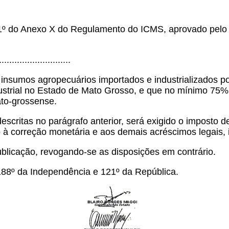
1º do Anexo X do Regulamento do ICMS, aprovado pelo 
...........................
 a insumos agropecuários importados e industrializados 
strial no Estado de Mato Grosso, e que no mínimo 75% (
ato-grossense.
ritas no parágrafo anterior, será exigido o imposto d
à correção monetária e aos demais acréscimos legais, i
blicação, revogando-se as disposições em contrário.
188º da Independência e 121º da República.