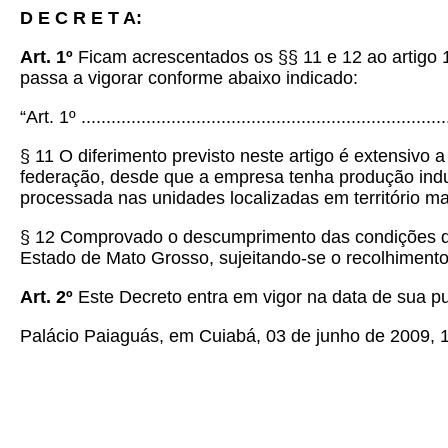
D E C R E T A:
Art. 1º
Ficam acrescentados os §§ 11 e 12 ao artigo 
passa a vigorar conforme abaixo indicado:
“Art. 1º ..........................................................................
§ 11 O diferimento previsto neste artigo é extensivo
federação, desde que a empresa tenha produção indu
processada nas unidades localizadas em território m
§ 12 Comprovado o descumprimento das condições desc
Estado de Mato Grosso, sujeitando-se o recolhimento 
Art. 2º
Este Decreto entra em vigor na data de sua pu
Palácio Paiaguás, em Cuiabá, 03 de junho de 2009, 