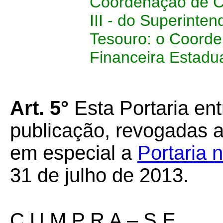
Coordenação de C
III - do Superinten
Tesouro: o Coord
Financeira Estadua
Art. 5°
Esta Portaria ent
publicação, revogadas a
em especial a
Portaria
31 de julho de 2013.
C U M P R A – S E.