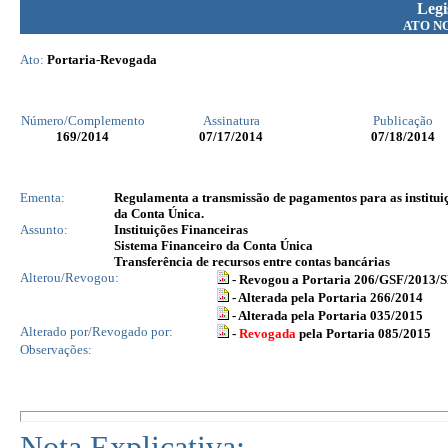
Legi
ATO N
Ato:
Portaria-Revogada
Número/Complemento
Assinatura
Publicação
169
/2014
07/17/2014
07/18/2014
Ementa:
Regulamenta a transmissão de pagamentos para as instituiçõ
da Conta Única.
Assunto:
Instituições Financeiras
Sistema Financeiro da Conta Única
Transferência de recursos entre contas bancárias
Alterou/Revogou:
- Revogou a Portaria 206/GSF/2013
- Alterada pela Portaria 266/2014
- Alterada pela Portaria 035/2015
Alterado por/Revogado por:
-
Revogada
pela Portaria 085/2015
Observações:
Nota Explicativa: