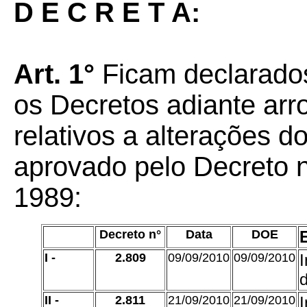
D E C R E T A:
Art. 1°
Ficam declarado
os Decretos adiante ar
relativos a alterações 
aprovado pelo Decreto n
1989:
Decreto n°
Data
DOE
I -
2.809
09/09/2010
09/09/2010
d
II -
2.811
21/09/2010
21/09/2010