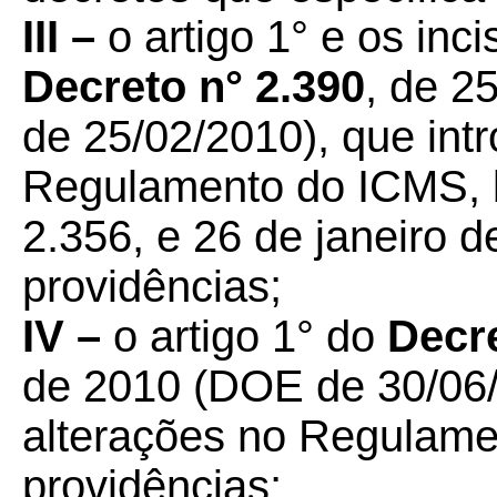
III –
o artigo 1° e os inci
Decreto n° 2.390
, de 2
de 25/02/2010), que int
Regulamento do ICMS, 
2.356, e 26 de janeiro d
providências;
IV –
o artigo 1° do
Decre
de 2010 (DOE de 30/06/
alterações no Regulame
providências;