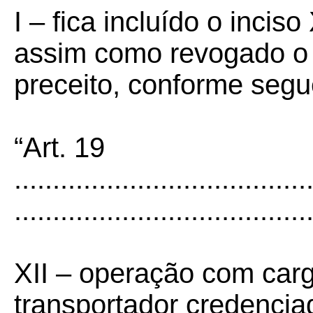
I –
fica incluído o inciso
assim como revogado o 
preceito, conforme segu
“Art. 19
......................................
......................................
XII – operação com carg
transportador credencia