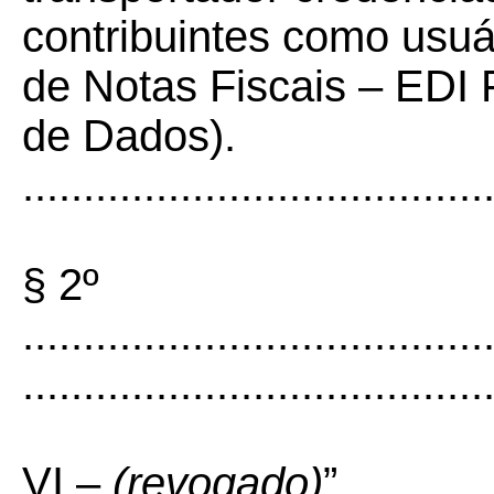
contribuintes como usuá
de Notas Fiscais – EDI F
de Dados).
......................................
§ 2º
......................................
......................................
VI –
(revogado)
”