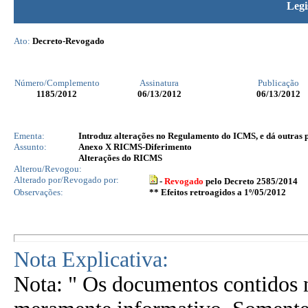
Legi
Ato:
Decreto-Revogado
Número/Complemento
Assinatura
Publicação
1185
/2012
06/13/2012
06/13/2012
Ementa:
Introduz alterações no Regulamento do ICMS, e dá outras 
Assunto:
Anexo X RICMS-Diferimento
Alterações do RICMS
Alterou/Revogou:
Alterado por/Revogado por:
-
Revogado
pelo Decreto 2585/2014
Observações:
** Efeitos retroagidos a 1º/05/2012
Nota Explicativa:
Nota: " Os documentos contidos n