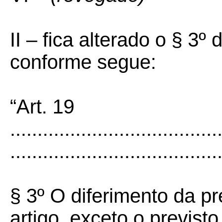
II – fica alterado o § 3º
conforme segue:
“Art. 19
......................................
......................................
§ 3º O diferimento da pr
artigo, exceto o previsto 