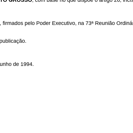
ATO GROSSO
, com base no que dispõe o artigo 26, inci
 firmados pelo Poder Executivo, na 73ª Reunião Ordinár
publicação.
junho de 1994.