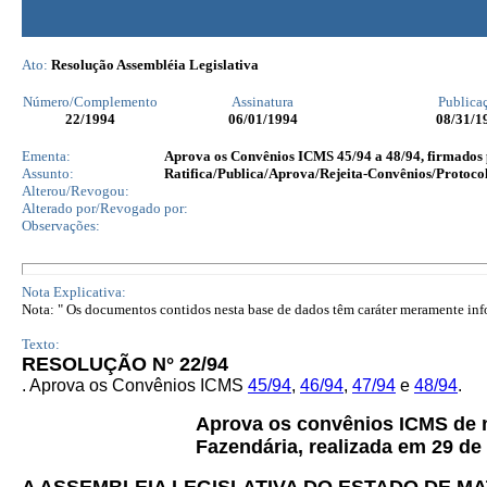
Ato:
Resolução Assembléia Legislativa
Número/Complemento
Assinatura
Publica
22
/1994
06/01/1994
08/31/1
Ementa:
Aprova os Convênios ICMS 45/94 a 48/94, firmados p
Assunto:
Ratifica/Publica/Aprova/Rejeita-Convênios/Protocol
Alterou/Revogou:
Alterado por/Revogado por:
Observações:
Nota Explicativa:
Nota: " Os documentos contidos nesta base de dados têm caráter meramente infor
Texto:
RESOLUÇÃO N° 22/94
. Aprova os Convênios ICMS
45/94
,
46/94
,
47/94
e
48/94
.
Aprova os convênios ICMS de nº
Fazendária, realizada em 29 de