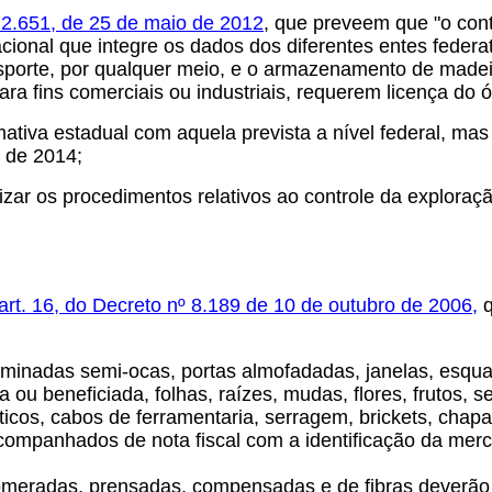
12.651, de 25 de maio de 2012
, que preveem que "o cont
acional que integre os dados dos diferentes entes feder
sporte, por qualquer meio, e o armazenamento de madei
 para fins comerciais ou industriais, requerem licença d
tiva estadual com aquela prevista a nível federal, mas 
 de 2014;
zar os procedimentos relativos ao controle da exploraç
art. 16, do Decreto nº 8.189 de 10 de outubro de 2006,
q
laminadas semi-ocas, portas almofadadas, janelas, esqua
da ou beneficiada, folhas, raízes, mudas, flores, frutos,
sticos, cabos de ferramentaria, serragem, brickets, ch
 acompanhados de nota fiscal com a identificação da merc
meradas, prensadas, compensadas e de fibras deverão r