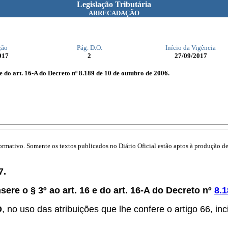
Legislação Tributária
ARRECADAÇÃO
ção
Pág. D.O.
Início da Vigência
017
2
27/09/2017
6 e do art. 16-A do Decreto nº 8.189 de 10 de outubro de 2006.
mativo. Somente os textos publicados no Diário Oficial estão aptos à produção de 
7.
nsere o § 3º ao art. 16 e do art. 16-A do Decreto nº
8.1
O
, no uso das atribuições que lhe confere o artigo 66, inc