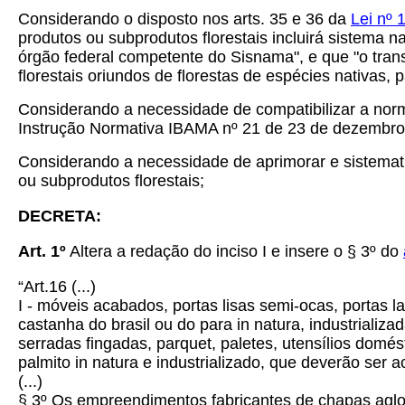
Considerando o disposto nos arts. 35 e 36 da
Lei nº 
produtos ou subprodutos florestais incluirá sistema n
órgão federal competente do Sisnama", e que "o tran
florestais oriundos de florestas de espécies nativas,
Considerando a necessidade de compatibilizar a norma
Instrução Normativa IBAMA nº 21 de 23 de dezembro
Considerando a necessidade de aprimorar e sistemati
ou subprodutos florestais;
DECRETA:
Art. 1º
Altera a redação do inciso I e insere o § 3º do
“Art.16
(...)
I - móveis acabados, portas lisas semi-ocas, portas 
castanha do brasil ou do para in natura, industrializa
serradas fingadas, parquet, paletes, utensílios domé
palmito in natura e industrializado, que deverão ser
(...)
§ 3º Os empreendimentos fabricantes de chapas aglo