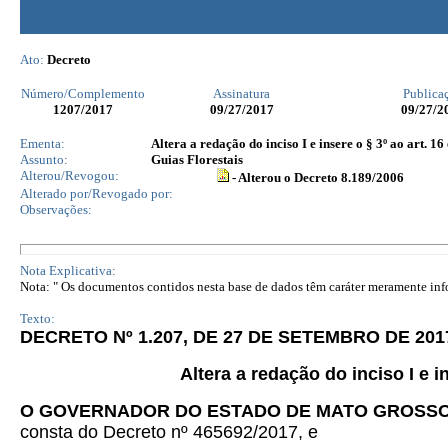
Ato:
Decreto
Número/Complemento
Assinatura
Publica
1207
/2017
09/27/2017
09/27/2
Ementa:
Altera a redação do inciso I e insere o § 3º ao art. 1
Assunto:
Guias Florestais
Alterou/Revogou:
- Alterou o Decreto 8.189/2006
Alterado por/Revogado por:
Observações:
Nota Explicativa:
Nota: " Os documentos contidos nesta base de dados têm caráter meramente infor
Texto:
DECRETO Nº 1.207, DE 27 DE SETEMBRO DE 201
Altera a redação do inciso I e i
O GOVERNADOR DO ESTADO DE MATO GROSS
consta do Decreto nº 465692/2017, e