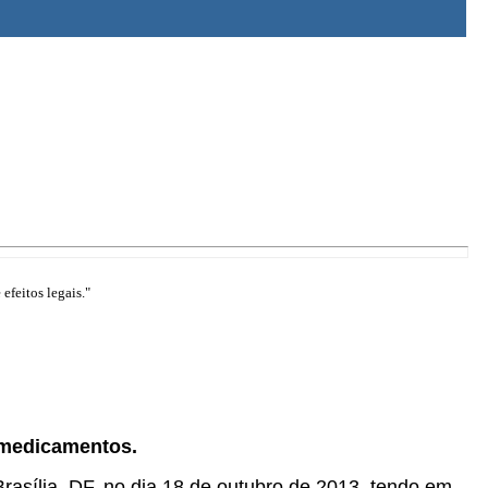
efeitos legais."
 medicamentos.
Brasília, DF, no dia 18 de outubro de 2013, tendo em