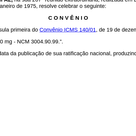
aneiro de 1975, resolve celebrar o seguinte:
C O N V Ê N I O
sula primeira do
Convênio ICMS 140/01
, de 19 de deze
50 mg - NCM 3004.90.99.”.
ata da publicação de sua ratificação nacional, produzind