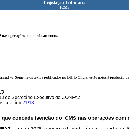
Legislação Tributária
ICMS
S nas operações com medicamentos.
mativo. Somente os textos publicados no Diário Oficial estão aptos à produção de 
13
/13 do Secretário-Executivo do CONFAZ.
eclaratório
21/13
.
, que concede isenção do ICMS nas operações com
NFAZ,
na sua 207ª reunião extraordinária, realizada em 