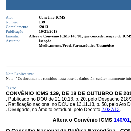
Ato:
Convênio ICMS
Número:
139
Complemento:
/2013
Publicação:
10/21/2013
Ementa:
Altera o Convênio ICMS 140/01, que concede isenção do ICM
Assunto:
Isenção
Medicamento/Prod. Farmacêutico/Cosmético
Nota Explicativa:
Nota: " Os documentos contidos nesta base de dados têm caráter meramente infor
Texto:
CONVÊNIO ICMS 139, DE 18 DE OUTUBRO DE 20
. Publicado no DOU de 21.10.13, p. 20, pelo Despacho 218
. Ratificação nacional no DOU de 13.11.13, p. 58, pelo Ato D
. Divulgado, no âmbito estadual, pelo Decreto
2.027/13
.
Altera o Convênio ICMS
140/01
O Conselho Nacional de Política Fazendária - CO