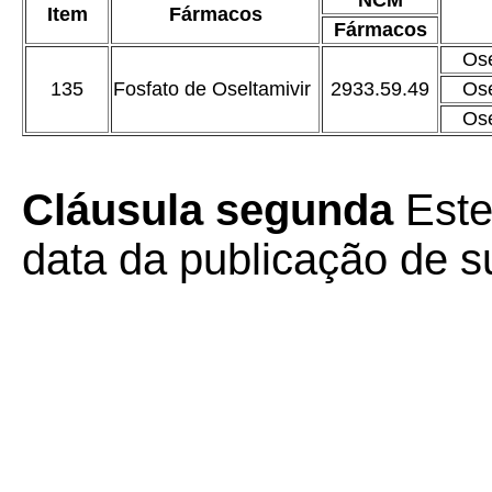
NCM
Item
Fármacos
Fármacos
Ose
135
Fosfato de Oseltamivir
2933.59.49
Ose
Ose
Cláusula segunda
Este
data da publicação de su