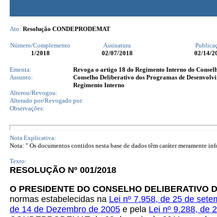
Ato:
Resolução CONDEPRODEMAT
Número/Complemento
Assinatura
Publica
1
/2018
02/07/2018
02/14/2
Ementa:
Revoga o artigo 18 do Regimento Interno do Cons
Assunto:
Conselho Deliberativo dos Programas de Desenvo
Regimento Interno
Alterou/Revogou:
Alterado por/Revogado por:
Observações:
Nota Explicativa:
Nota: " Os documentos contidos nesta base de dados têm caráter meramente infor
Texto:
RESOLUÇÃO Nº 001/2018
O PRESIDENTE DO CONSELHO DELIBERATIVO
normas estabelecidas na
Lei nº 7.958, de 25 de set
de 14 de Dezembro de 2005
e pela
Lei nº 9.288, de