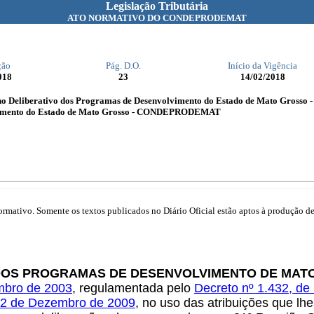
Legislação Tributária
ATO NORMATIVO DO CONDEPRODEMAT
ção
Pág. D.O.
Início da Vigência
018
23
14/02/2018
elho Deliberativo dos Programas de Desenvolvimento do Estado de Mato Gro
lvimento do Estado de Mato Grosso - CONDEPRODEMAT
mativo. Somente os textos publicados no Diário Oficial estão aptos à produção de 
 DOS PROGRAMAS DE DESENVOLVIMENTO DE MAT
embro de 2003
, regulamentada
pelo
Decreto nº 1.432, de
 22 de Dezembro de 2009
, no uso das atribuições que lhe