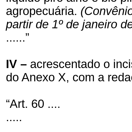
agropecuária.
(Convênio
partir de 1º de janeiro d
......”
IV –
acrescentado o inc
do Anexo X, com a reda
“Art. 60 ....
.....