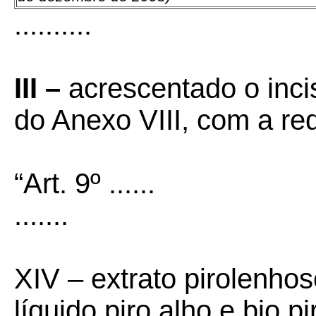
..........
III –
acrescentado o inc
do Anexo VIII, com a r
“Art. 9º ......
.......
XIV – extrato pirolenhoso
líquido piro alho e bio p