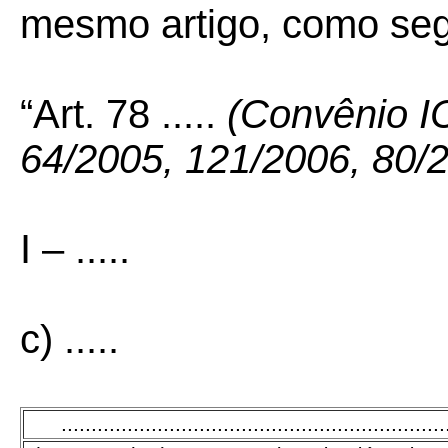
mesmo artigo, como se
“Art. 78 .....
(Convênio I
64/2005, 121/2006, 80/
I – .....
c) .....
................................................................