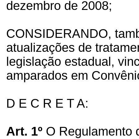
dezembro de 2008;
CONSIDERANDO, també
atualizações de tratamen
legislação estadual, vin
amparados em Convêni
D E C R E T A:
Art. 1º
O Regulamento d