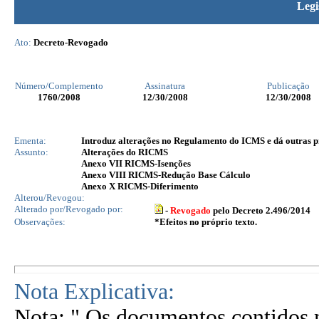
Legi
Ato:
Decreto-Revogado
Número/Complemento
Assinatura
Publicação
1760
/2008
12/30/2008
12/30/2008
Ementa:
Introduz alterações no Regulamento do ICMS e dá outras p
Assunto:
Alterações do RICMS
Anexo VII RICMS-Isenções
Anexo VIII RICMS-Redução Base Cálculo
Anexo X RICMS-Diferimento
Alterou/Revogou:
Alterado por/Revogado por:
-
Revogado
pelo Decreto 2.496/2014
Observações:
*Efeitos no próprio texto.
Nota Explicativa:
Nota: " Os documentos contidos n