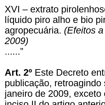
XVI – extrato pirolenhoso
líquido piro alho e bio p
agropecuária.
(Efeitos a
2009)
......”
Art. 2º
Este Decreto ent
publicação, retroagindo 
janeiro de 2009, exceto
inciso II do artigo anter