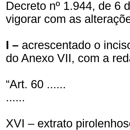
Decreto nº 1.944, de 6 
vigorar com as alteraçõ
I –
acrescentado o inci
do Anexo VII, com a re
“Art. 60 ......
......
XVI – extrato pirolenhoso