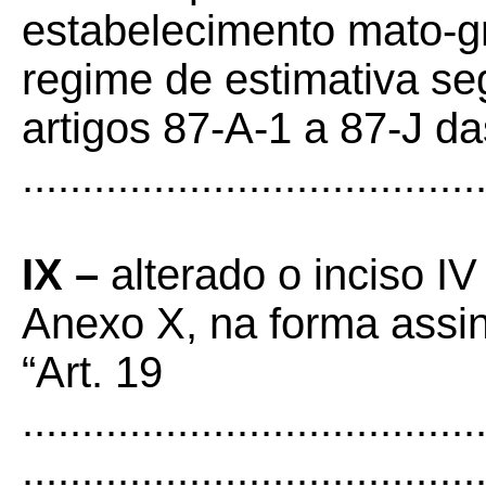
estabelecimento mato-g
regime de estimativa s
artigos 87-A-1 a 87-J d
......................................
IX –
alterado o inciso IV
Anexo X, na forma assi
“Art. 19
......................................
......................................