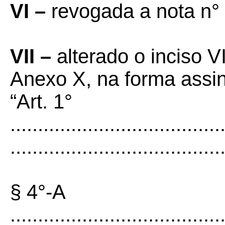
VI –
revogada a nota n° 
VII –
alterado o inciso V
Anexo X, na forma assi
“Art. 1°
......................................
......................................
§ 4°-A
......................................