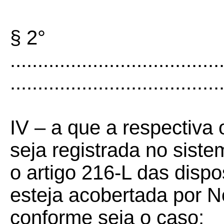
§ 2°
......................................
......................................
IV – a que a respectiv
seja registrada no siste
o artigo 216-L das disp
esteja acobertada por No
conforme seja o caso;