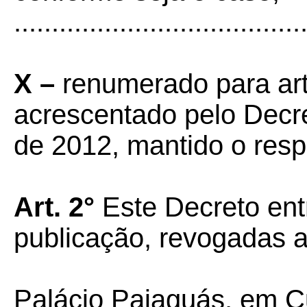
......................................
X –
renumerado para art
acrescentado pelo Decr
de 2012, mantido o respe
Art. 2°
Este Decreto ent
publicação, revogadas a
Palácio Paiaguás, em C