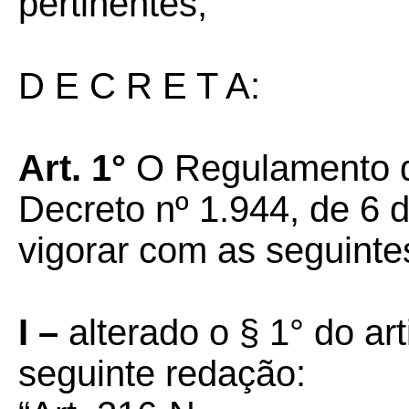
pertinentes;
D E C R E T A:
Art. 1°
O Regulamento d
Decreto nº 1.944, de 6 
vigorar com as seguinte
I –
alterado o § 1° do ar
seguinte redação: