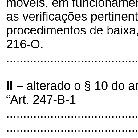
móveis, em funcionament
as verificações pertinen
procedimentos de baixa,
216-O.
......................................
II –
alterado o § 10 do a
“Art. 247-B-1
......................................
......................................