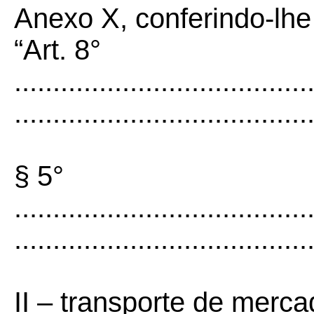
Anexo X, conferindo-lhe
“Art. 8°
......................................
......................................
§ 5°
......................................
......................................
II – transporte de merca