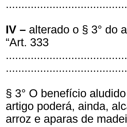
......................................
IV –
alterado o § 3° do 
“Art. 333
......................................
......................................
§ 3° O benefício aludido 
artigo poderá, ainda, a
arroz e aparas de made