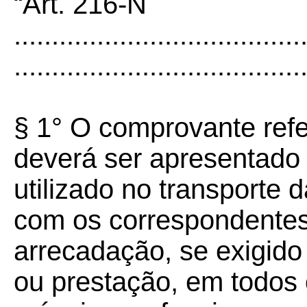
“Art. 216-N
......................................
......................................
§ 1° O comprovante ref
deverá ser apresentado 
utilizado no transporte 
com os correspondentes
arrecadação, se exigido
ou prestação, em todos 