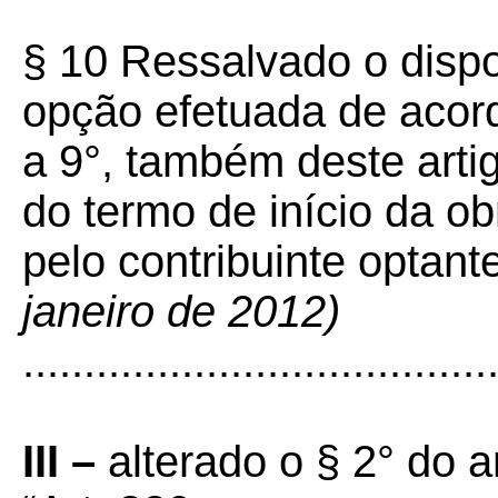
§ 10 Ressalvado o dispo
opção efetuada de acor
a 9°, também deste artigo
do termo de início da o
pelo contribuinte optant
janeiro de 2012)
......................................
III –
alterado o § 2° do a