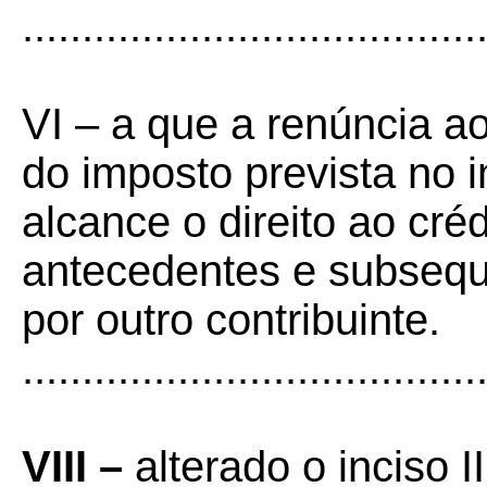
......................................
VI – a que a renúncia a
do imposto prevista no i
alcance o direito ao cré
antecedentes e subsequ
por outro contribuinte.
......................................
VIII –
alterado o inciso I