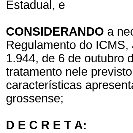
Estadual, e
CONSIDERANDO
a nec
Regulamento do ICMS, a
1.944, de 6 de outubro d
tratamento nele previst
características apresen
grossense;
D E C R E T A: