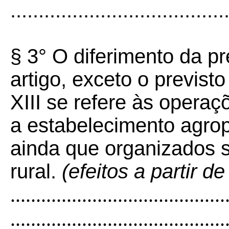
......................................
§ 3° O diferimento da pr
artigo, exceto o previsto 
XIII se refere às opera
a estabelecimento agrop
ainda que organizados s
rural.
(efeitos a partir d
..........................................
..........................................