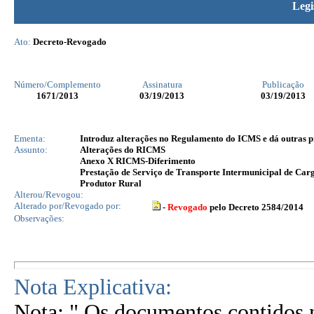
Legi
Ato:
Decreto-Revogado
Número/Complemento
Assinatura
Publicação
1671
/2013
03/19/2013
03/19/2013
Ementa:
Introduz alterações no Regulamento do ICMS e dá outras p
Assunto:
Alterações do RICMS
Anexo X RICMS-Diferimento
Prestação de Serviço de Transporte Intermunicipal de Car
Produtor Rural
Alterou/Revogou:
Alterado por/Revogado por:
-
Revogado
pelo Decreto 2584/2014
Observações:
Nota Explicativa:
Nota: " Os documentos contidos n