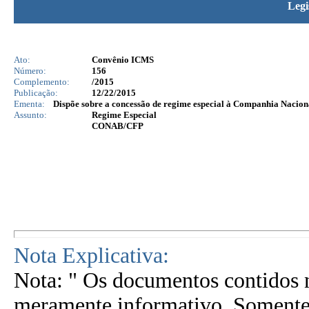
Legi
Ato:
Convênio ICMS
Número:
156
Complemento:
/2015
Publicação:
12/22/2015
Ementa:
Dispõe sobre a concessão de regime especial à Companhia Nacio
Assunto:
Regime Especial
CONAB/CFP
Nota Explicativa:
Nota: " Os documentos contidos n
meramente informativo. Somente 