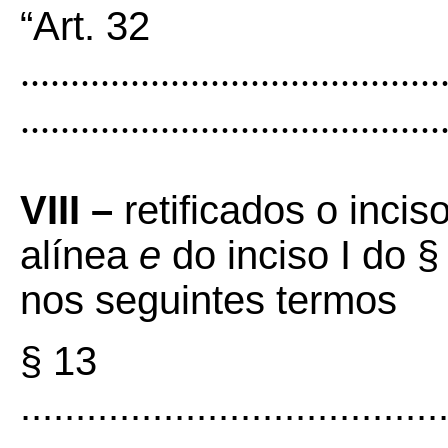
“Art. 32
..........................................
..........................................
VIII –
retificados o incis
alínea
e
do inciso I do §
nos seguintes termos
§ 13
......................................