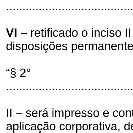
......................................
VI –
retificado o inciso 
disposições permanente
“§ 2°
......................................
II – será impresso e con
aplicação corporativa, 