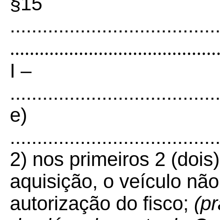
§15
......................................
..........................................
I –
......................................
e)
......................................
2) nos primeiros 2 (dois
aquisição, o veículo nã
autorização do fisco;
(pr