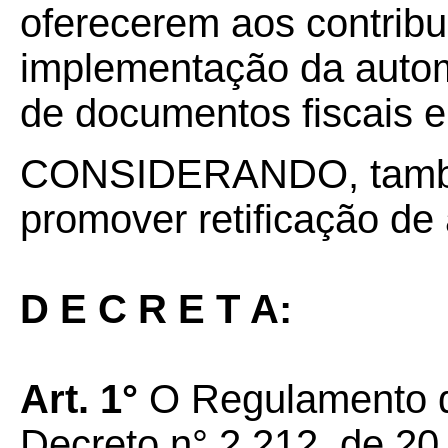
oferecerem aos contribui
implementação da auto
de documentos fiscais e
CONSIDERANDO, també
promover retificação de 
D E C R E T A:
Art. 1°
O Regulamento 
Decreto n° 2.212, de 20