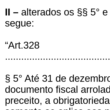
II –
alterados os §§ 5° e
segue:
“Art.328
......................................
§ 5° Até 31 de dezembr
documento fiscal arrolad
preceito, a obrigatorieda