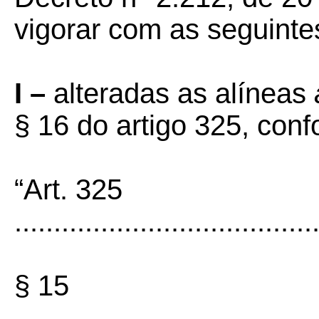
vigorar com as seguinte
I –
alteradas as alíneas
§ 16 do artigo 325, con
“Art.
325
......................................
§ 15
......................................