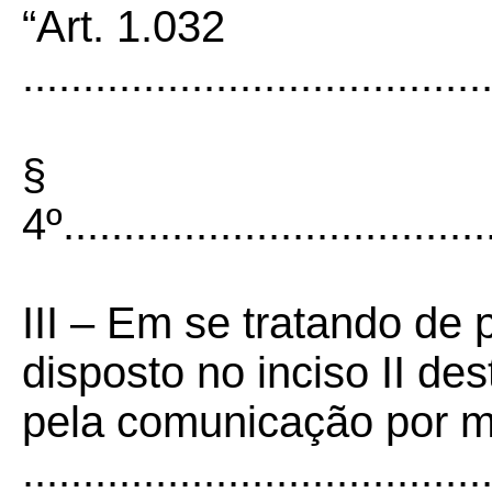
“Art. 1.032
......................................
§
4º....................................
III – Em se tratando de 
disposto no inciso II de
pela comunicação por me
......................................