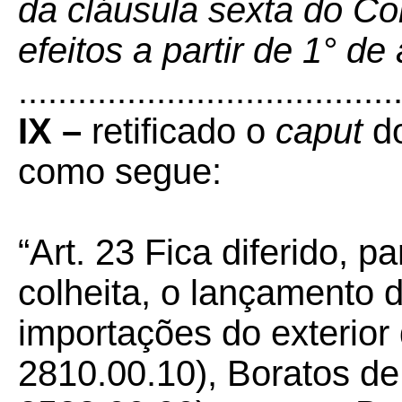
da cláusula sexta do C
efeitos a partir de 1° d
......................................
IX –
retificado o
caput
d
como segue:
“Art. 23
Fica diferido, 
colheita, o lançamento 
importações do exterior
2810.00.10), Boratos d