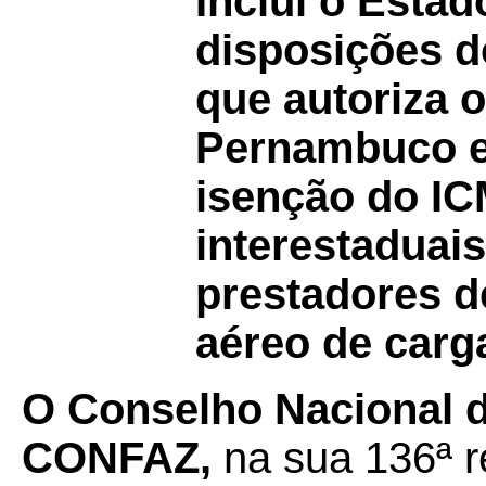
Inclui o Esta
disposições 
que autoriza 
Pernambuco e
isenção do IC
interestaduai
prestadores d
aéreo de carg
O Conselho Nacional de
CONFAZ,
na sua 136ª re