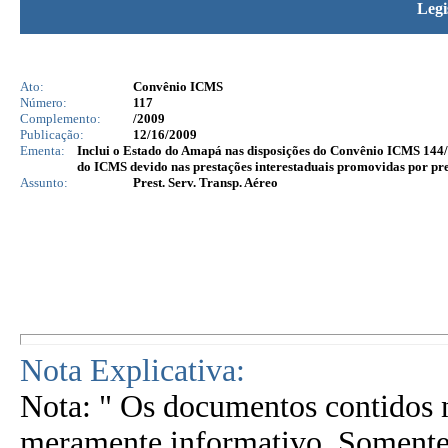
Legi
Ato:
Convênio ICMS
Número:
117
Complemento:
/2009
Publicação:
12/16/2009
Ementa:
Inclui o Estado do Amapá nas disposições do Convênio ICMS 144/
do ICMS devido nas prestações interestaduais promovidas por pre
Assunto:
Prest. Serv. Transp. Aéreo
Nota Explicativa:
Nota: " Os documentos contidos n
meramente informativo. Somente 