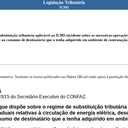
Legislação Tributária
ICMS
stituição tributária aplicável ao ICMS incidente sobre as sucessivas operações 
 ao consumo de destinatário que a tenha adquirido em ambiente de contratação 
mativo. Somente os textos publicados no Diário Oficial estão aptos à produção de 
5
93/15 do Secretário-Executivo do CONFAZ.
 que dispõe sobre o regime de substituição tributári
duais relativas à circulação de energía elétrica, de
umo de destinatário que a tenha adquirido em ambie