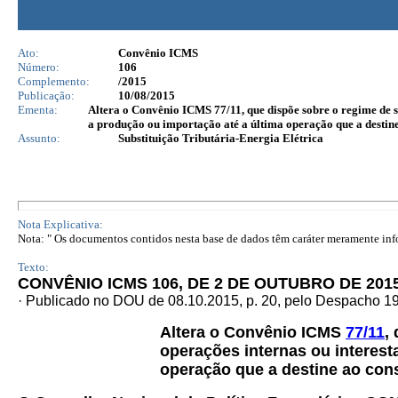
Ato:
Convênio ICMS
Número:
106
Complemento:
/2015
Publicação:
10/08/2015
Ementa:
Altera o Convênio ICMS 77/11, que dispõe sobre o regime de sub
a produção ou importação até a última operação que a destine
Assunto:
Substituição Tributária-Energia Elétrica
Nota Explicativa:
Nota: " Os documentos contidos nesta base de dados têm caráter meramente infor
Texto:
CONVÊNIO ICMS 106, DE 2 DE OUTUBRO DE 201
· Publicado no DOU de 08.10.2015, p. 20, pelo Despacho 1
Altera o Convênio ICMS
77/11
,
operações internas ou interesta
operação que a destine ao cons