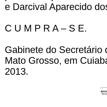
e Darcival Aparecido do
C U M P R A – S E.
Gabinete do Secretário
Mato Grosso, em Cuiabá
2013
.