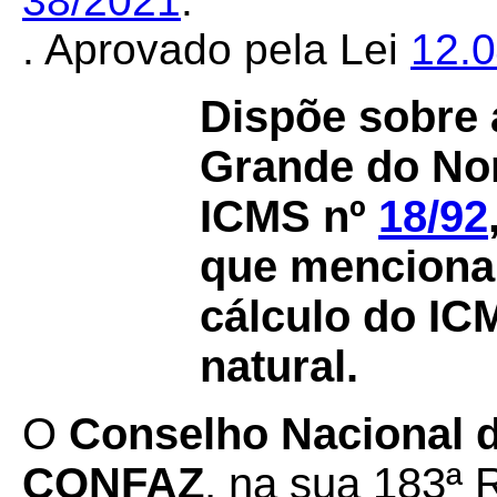
38/2021
.
. Aprovado pela Lei
12.
Dispõe sobre 
Grande do Nor
ICMS nº
18/92
que menciona 
cálculo do IC
natural.
O
Conselho Nacional de
CONFAZ
, na sua 183ª 