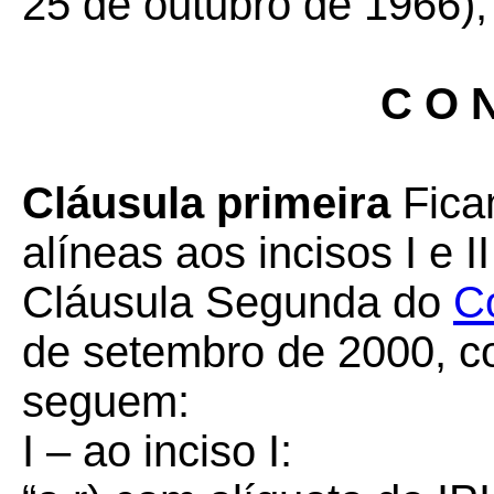
25 de outubro de 1966), 
C O N
Cláusula primeira
Fica
alíneas aos incisos I e I
Cláusula Segunda do
C
de setembro de 2000, c
seguem:
I – ao inciso I: