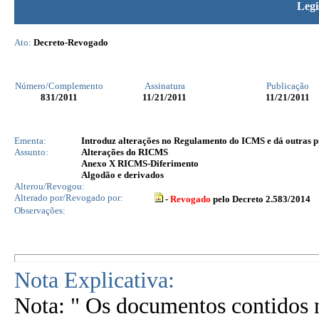
Legi
Ato:
Decreto-Revogado
Número/Complemento
Assinatura
Publicação
831
/2011
11/21/2011
11/21/2011
Ementa:
Introduz alterações no Regulamento do ICMS e dá outras p
Assunto:
Alterações do RICMS
Anexo X RICMS-Diferimento
Algodão e derivados
Alterou/Revogou:
Alterado por/Revogado por:
-
Revogado
pelo Decreto 2.583/2014
Observações:
Nota Explicativa:
Nota: " Os documentos contidos n