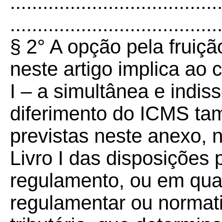
......................................
......................................
§ 2° A opção pela fruiçã
neste artigo implica ao c
I – a simultânea e indis
diferimento do ICMS ta
previstas neste anexo, n
Livro I das disposições
regulamento, ou em qual
regulamentar ou normati