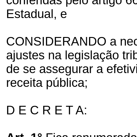
conferidas pelo artigo 66
Estadual, e
CONSIDERANDO a nece
ajustes na legislação tr
de se assegurar a efeti
receita pública;
D E C R E T A: