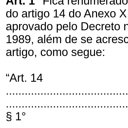
Art. 1°
Fica renumerado 
do artigo 14 do Anexo 
aprovado pelo Decreto n
1989, além de se acres
artigo, como segue:
“Art. 14
......................................
......................................
§ 1°