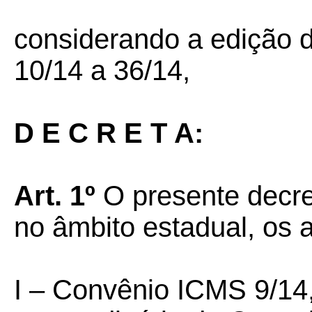
considerando a edição 
10/14 a 36/14,
D E C R E T A:
Art. 1º
O presente decret
no âmbito estadual, os a
I – Convênio ICMS 9/14,