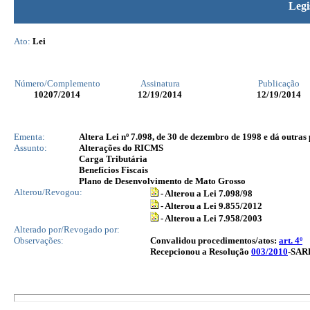
Legi
Ato:
Lei
Número/Complemento
Assinatura
Publicação
10207
/2014
12/19/2014
12/19/2014
Ementa:
Altera Lei nº 7.098, de 30 de dezembro de 1998 e dá outras
Assunto:
Alterações do RICMS
Carga Tributária
Benefícios Fiscais
Plano de Desenvolvimento de Mato Grosso
Alterou/Revogou:
- Alterou a Lei 7.098/98
- Alterou a Lei 9.855/2012
- Alterou a Lei 7.958/2003
Alterado por/Revogado por:
Observações:
Convalidou procedimentos/atos:
art. 4º
Recepcionou a Resolução
003/2010
-SARP