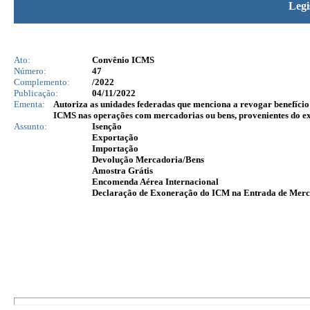
Legi
Ato:
Convênio ICMS
Número:
47
Complemento:
/2022
Publicação:
04/11/2022
Ementa:
Autoriza as unidades federadas que menciona a revogar benefíci
ICMS nas operações com mercadorias ou bens, provenientes do ext
Assunto:
Isenção
Exportação
Importação
Devolução Mercadoria/Bens
Amostra Grátis
Encomenda Aérea Internacional
Declaração de Exoneração do ICM na Entrada de Merc