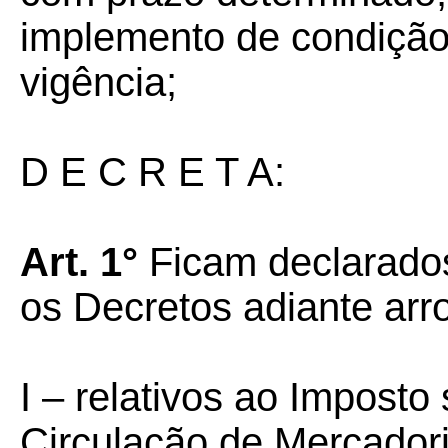
implemento de condição 
vigência;
D E C R E T A:
Art. 1°
Ficam declarado
os Decretos adiante arr
I – relativos ao Imposto
Circulação de Mercador