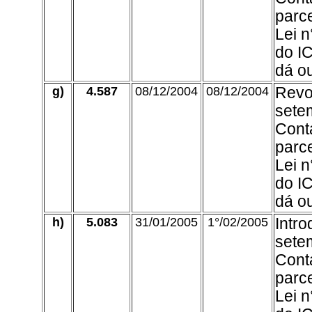
parce
Lei 
do I
dá ou
g)
4.587
08/12/2004
08/12/2004
Revog
sete
Conta
parce
Lei 
do I
dá ou
h)
5.083
31/01/2005
1°/02/2005
Intro
sete
Conta
parce
Lei 