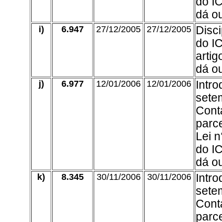
do I
dá ou
i)
6.947
27/12/2005
27/12/2005
Disc
do IC
arti
dá ou
j)
6.977
12/01/2006
12/01/2006
Intro
sete
Conta
parce
Lei 
do I
dá ou
k)
8.345
30/11/2006
30/11/2006
Intro
sete
Conta
parce