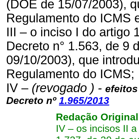
(DOE de 15/07/2003), qu
Regulamento do ICMS e 
III – o inciso I do artigo 
Decreto n° 1.563, de 9
09/10/2003), que introd
Regulamento do ICMS;
IV –
(revogado ) -
efeitos
Decreto nº
1.965/2013
Redação Original
IV – os incisos II 