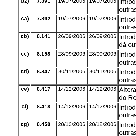
bz)
7.891
19/07/2006
19/07/2006
Intro
outra
ca)
7.892
19/07/2006
19/07/2006
Intro
outra
cb)
8.141
26/09/2006
26/09/2006
Introd
dá ou
cc)
8.158
28/09/2006
28/09/2006
Intro
outra
cd)
8.347
30/11/2006
30/11/2006
Intro
outra
ce)
8.417
14/12/2006
14/12/2006
Alter
do Re
cf)
8.418
14/12/2006
14/12/2006
Intro
outra
cg)
8.458
28/12/2006
28/12/2006
Intro
outra