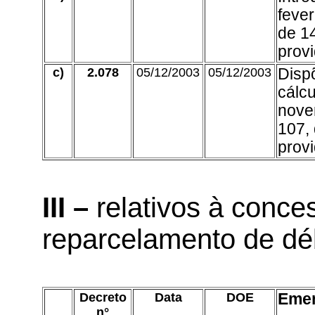
fever
de 1
prov
c)
2.078
05/12/2003
05/12/2003
Disp
cálcu
nove
107, 
prov
III –
relativos à conce
reparcelamento de déb
Decreto
Data
DOE
Eme
n°