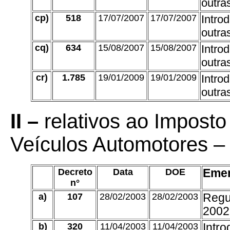
outra
cp)
518
17/07/2007
17/07/2007
Intro
outra
cq)
634
15/08/2007
15/08/2007
Intro
outra
cr)
1.785
19/01/2009
19/01/2009
Intro
outra
II –
relativos ao Imposto
Veículos Automotores –
Decreto
Data
DOE
Eme
n°
a)
107
28/02/2003
28/02/2003
Regu
2002,
b)
320
11/04/2003
11/04/2003
Intro